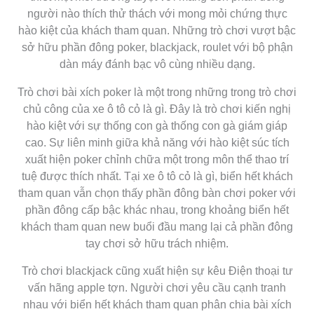
người nào thích thử thách với mong mỏi chứng thực
hào kiệt của khách tham quan. Những trò chơi vượt bậc
sở hữu phần đông poker, blackjack, roulet với bộ phận
dàn máy đánh bạc vô cùng nhiều dạng.
Trò chơi bài xích poker là một trong những trong trò chơi
chủ công của xe ô tô cỏ là gì. Đây là trò chơi kiến nghị
hào kiệt với sự thống con gà thống con gà giám giáp
cao. Sự liên minh giữa khả năng với hào kiệt súc tích
xuất hiện poker chỉnh chữa một trong môn thể thao trí
tuệ được thích nhất. Tại xe ô tô cỏ là gì, biển hết khách
tham quan vẫn chọn thấy phần đông bàn chơi poker với
phần đông cấp bậc khác nhau, trong khoảng biển hết
khách tham quan new buổi đầu mang lại cả phần đông
tay chơi sở hữu trách nhiệm.
Trò chơi blackjack cũng xuất hiện sự kêu Điện thoại tư
vấn hãng apple tợn. Người chơi yêu cầu cạnh tranh
nhau với biển hết khách tham quan phân chia bài xích