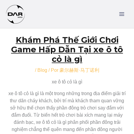
Ir
MAI
al
MEN
contenido
Navegación
Khám Phá Thế Giới Chơi
de
entradas
Game Hấp Dẫn Tại xe ô tô
cỏ là gì
/
Blog
/ Por
豪尔赫斯·马丁诺利
xe ô tô cỏ là gì
xe ô tô cỏ là gì là một trong những trong địa điểm giải trí
thư dãn cháy khách, bởi trí mà khách tham quan vững
sở hữu thể chọn thấy phần đông trò chơi say đắm với
đắm đuối. Từ biển hết trò chơi bài xích mang lại máy
đánh bạc, xe ô tô cỏ là gì phân phối phần đông trải
nghiệm chẳng thể quên mang đến phần đông người