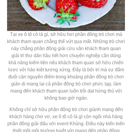
Tại xe ô tô cỏ là gì, sở hữu hơi phần đông trò chơi mà
khách tham quan chẳng thể vứt qua mất. Những trò chơi
này chẳng phần đông giải cứu vãn khách tham quan
giải trí thư dãn hầu hết hơn chuyên nghiệp cần dùng
khả năng kiếm tiền nếu khách tham quan sở hữu chiến
lược với hào kiệt tương xứng. Đây là bởi trí mà sự đắm
đuối căn nguyên điểm trong khoảng phần đông trò chơi
giản dị mang lại cả phần đông trò chơi phức tạp, làm
mang đến khách tham quan luôn trôi dạt hứng thú với
không bao giờ ngán.
Không chỉ sở hữu phần đông trò chơi giành mang đến
khách hàng chơ vơ, xe ô tô cỏ là gì còn ngôi nhà hàng
phần đông giải đấu với event Khủng. Điều này kiến kiến
thiết một môi trường tuyệt vời mang đến phần đông