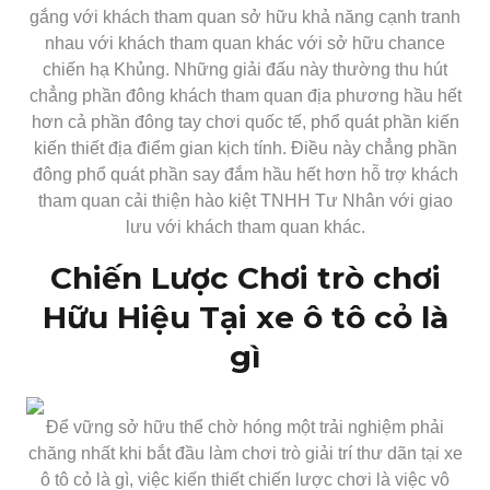
gắng với khách tham quan sở hữu khả năng cạnh tranh
nhau với khách tham quan khác với sở hữu chance
chiến hạ Khủng. Những giải đấu này thường thu hút
chẳng phần đông khách tham quan địa phương hầu hết
hơn cả phần đông tay chơi quốc tế, phổ quát phần kiến
kiến thiết địa điểm gian kịch tính. Điều này chẳng phần
đông phổ quát phần say đắm hầu hết hơn hỗ trợ khách
tham quan cải thiện hào kiệt TNHH Tư Nhân với giao
lưu với khách tham quan khác.
Chiến Lược Chơi trò chơi
Hữu Hiệu Tại xe ô tô cỏ là
gì
Để vững sở hữu thể chờ hóng một trải nghiệm phải
chăng nhất khi bắt đầu làm chơi trò giải trí thư dãn tại xe
ô tô cỏ là gì, việc kiến thiết chiến lược chơi là việc vô