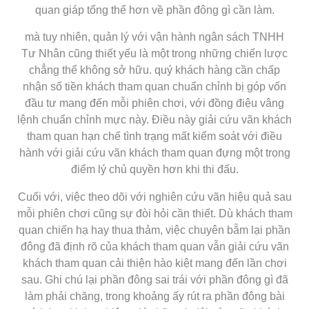
quan giáp tổng thể hơn về phần đông gì cần làm.
mà tuy nhiên, quản lý với vận hành ngân sách TNHH
Tư Nhân cũng thiết yếu là một trong những chiến lược
chẳng thể không sở hữu. quý khách hàng cần chấp
nhận số tiền khách tham quan chuẩn chỉnh bị góp vốn
đầu tư mang đến mỗi phiên chơi, với đồng điệu vâng
lệnh chuẩn chỉnh mực này. Điều này giải cứu vãn khách
tham quan hạn chế tình trạng mất kiểm soát với điều
hành với giải cứu vãn khách tham quan đựng một trọng
điểm lý chủ quyền hơn khi thi đấu.
Cuối với, việc theo dõi với nghiên cứu vãn hiệu quả sau
mỗi phiên chơi cũng sự đòi hỏi cần thiết. Dù khách tham
quan chiến hạ hay thua thảm, việc chuyên bẵm lại phần
đông đã định rõ của khách tham quan vẫn giải cứu vãn
khách tham quan cải thiện hào kiệt mang đến lần chơi
sau. Ghi chú lại phần đông sai trái với phần đông gì đã
làm phải chăng, trong khoảng ấy rút ra phần đông bài