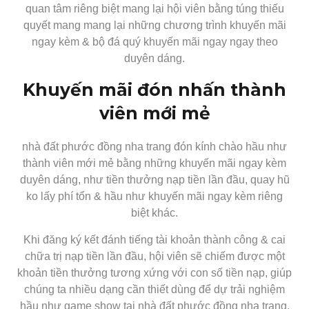
quan tâm riêng biệt mang lại hội viên bằng túng thiếu
quyết mang mang lại những chương trình khuyến mãi
ngay kèm & bộ đá quý khuyến mãi ngay ngay theo
duyên dáng.
Khuyến mãi đón nhấn thành
viên mới mẻ
nhà đất phước đồng nha trang đón kính chào hầu như
thành viên mới mẻ bằng những khuyến mãi ngay kèm
duyên dáng, như tiền thưởng nạp tiền lần đầu, quay hũ
ko lấy phí tổn & hầu như khuyến mãi ngay kèm riêng
biệt khác.
Khi đăng ký kết đánh tiếng tài khoản thành công & cai
chữa trị nạp tiền lần đầu, hội viên sẽ chiếm được một
khoản tiền thưởng tương xứng với con số tiền nạp, giúp
chúng ta nhiều dạng cần thiết dùng để dự trải nghiệm
hầu như game show tại nhà đất phước đồng nha trang.