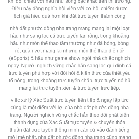
khi đối chiếu với hầu như sòng bạc khác trên thị trường.
Điều này đồng nghĩa hội viên với cơ hội chiếm được
lệch giá hiệu quả hơn khi đặt trực tuyến thành công.
nhà đất phước đồng nha trang mang mang lại một loạt
hầu như sang lọc cá trực tuyến lan rộng, trong khoảng
hầu như môn thể thao tầm thường như đá bóng, bóng
rổ, quần vợt mang lại những môn thể thao điện tử
(eSports) & hầu như game show ngôi nhà chiếc nghịch
ngay. Người nghịch vững chắc hẳn sang lọc qui định cá
trực tuyến phù hợp với đòi hỏi & kiến thức của thiết yếu
tổ nóng, trong khoảng trực tuyến chấp, trực tuyến nổ hũ
mang lại trực tuyến xiên & trực tuyến trực tiếp.
việc xử lý Xác Suất trực tuyến liên tiếp & ngay lập tức
cũng là một điểm với lợi của nhà đất phước đồng nha
trang. Người nghịch vững chắc hẳn theo dõi phát triển
thành đụng của Xác Suất trực tuyến & chuyển thỏa
thuận đặt trực tuyến thông minh căn cứ vào đánh tiếng
mới mẻ nhất. nhà đất phước đồng nha trang cũng mang