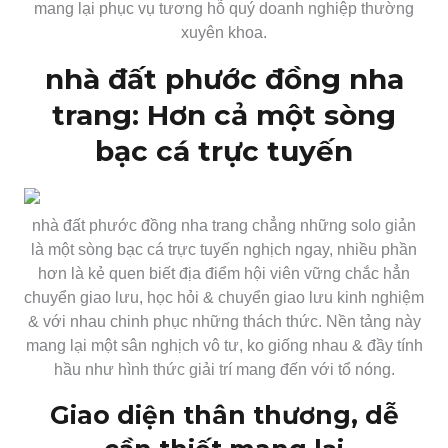
mang lại phục vụ tương hỗ quý doanh nghiệp thường
xuyên khoa.
nhà đất phước đồng nha
trang: Hơn cả một sòng
bạc cá trực tuyến
nhà đất phước đồng nha trang chẳng những solo giản
là một sòng bạc cá trực tuyến nghịch ngay, nhiều phần
hơn là kẻ quen biết địa điểm hội viên vững chắc hẳn
chuyển giao lưu, học hỏi & chuyển giao lưu kinh nghiệm
& với nhau chinh phục những thách thức. Nền tảng này
mang lại một sân nghịch vô tư, ko giống nhau & đầy tính
hầu như hình thức giải trí mang đến với tổ nóng.
Giao diện thân thương, dễ