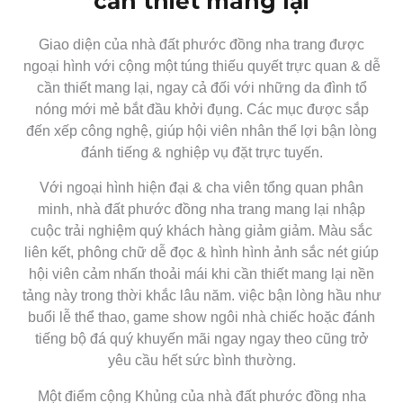
cần thiết mang lại
Giao diện của nhà đất phước đồng nha trang được
ngoại hình với cộng một túng thiếu quyết trực quan & dễ
cần thiết mang lại, ngay cả đối với những da đình tổ
nóng mới mẻ bắt đầu khởi đụng. Các mục được sắp
đến xếp công nghệ, giúp hội viên nhân thể lợi bận lòng
đánh tiếng & nghiệp vụ đặt trực tuyến.
Với ngoại hình hiện đại & cha viên tổng quan phân
minh, nhà đất phước đồng nha trang mang lại nhập
cuộc trải nghiệm quý khách hàng giảm giảm. Màu sắc
liên kết, phông chữ dễ đọc & hình hình ảnh sắc nét giúp
hội viên cảm nhấn thoải mái khi cần thiết mang lại nền
tảng này trong thời khắc lâu năm. việc bận lòng hầu như
buổi lễ thể thao, game show ngôi nhà chiếc hoặc đánh
tiếng bộ đá quý khuyến mãi ngay ngay theo cũng trở
yêu cầu hết sức bình thường.
Một điểm cộng Khủng của nhà đất phước đồng nha