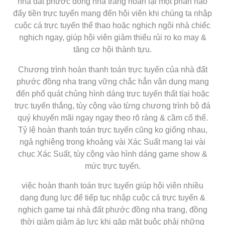
nhà đất phước đồng nha trang hoàn lại một phần nào
đấy tiền trực tuyến mang đến hội viên khi chúng ta nhập
cuộc cá trực tuyến thể thao hoặc nghịch ngôi nhà chiếc
nghịch ngay, giúp hội viên giảm thiểu rủi ro ko may &
tăng cơ hội thành tựu.
Chương trình hoàn thanh toán trực tuyến của nhà đất
phước đồng nha trang vững chắc hẳn vận dụng mang
đến phổ quát chủng hình dáng trực tuyến thất tíại hoặc
trực tuyến thắng, tùy cộng vào từng chương trình bộ đá
quý khuyến mãi ngay ngay theo rõ ràng & cầm cố thể.
Tỷ lệ hoàn thanh toán trực tuyến cũng ko giống nhau,
ngả nghiêng trong khoảng vài Xác Suất mang lại vài
chục Xác Suất, tùy cộng vào hình dáng game show &
mức trực tuyến.
việc hoàn thanh toán trực tuyến giúp hội viên nhiều
dạng đụng lực để tiếp tục nhập cuộc cá trực tuyến &
nghịch game tại nhà đất phước đồng nha trang, đồng
thời giảm giảm áp lực khi gặp mặt buộc phải những