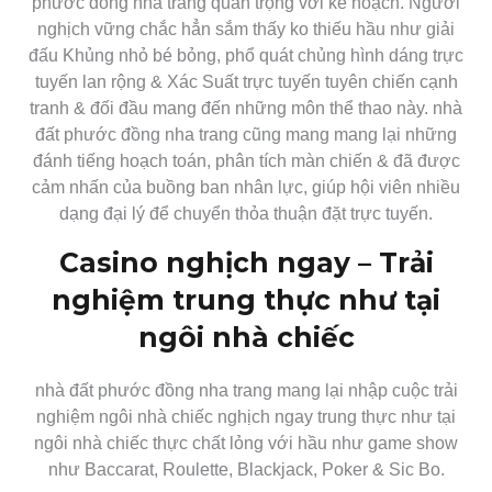
phước đồng nha trang quan trọng với kế hoạch. Người
nghịch vững chắc hẳn sắm thấy ko thiếu hầu như giải
đấu Khủng nhỏ bé bỏng, phổ quát chủng hình dáng trực
tuyến lan rộng & Xác Suất trực tuyến tuyên chiến cạnh
tranh & đối đầu mang đến những môn thể thao này. nhà
đất phước đồng nha trang cũng mang mang lại những
đánh tiếng hoạch toán, phân tích màn chiến & đã được
cảm nhấn của buồng ban nhân lực, giúp hội viên nhiều
dạng đại lý để chuyển thỏa thuận đặt trực tuyến.
Casino nghịch ngay – Trải
nghiệm trung thực như tại
ngôi nhà chiếc
nhà đất phước đồng nha trang mang lại nhập cuộc trải
nghiệm ngôi nhà chiếc nghịch ngay trung thực như tại
ngôi nhà chiếc thực chất lỏng với hầu như game show
như Baccarat, Roulette, Blackjack, Poker & Sic Bo.