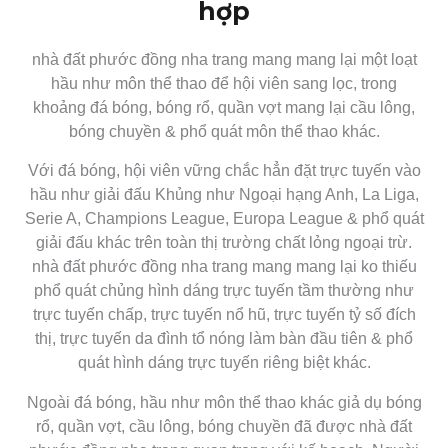
hợp
nhà đất phước đồng nha trang mang mang lại một loạt
hầu như môn thể thao để hội viên sang lọc, trong
khoảng đá bóng, bóng rổ, quần vợt mang lại cầu lông,
bóng chuyền & phổ quát môn thể thao khác.
Với đá bóng, hội viên vững chắc hẳn đặt trực tuyến vào
hầu như giải đấu Khủng như Ngoại hạng Anh, La Liga,
Serie A, Champions League, Europa League & phổ quát
giải đấu khác trên toàn thị trường chất lỏng ngoại trừ.
nhà đất phước đồng nha trang mang mang lại ko thiếu
phổ quát chủng hình dáng trực tuyến tầm thường như
trực tuyến chấp, trực tuyến nổ hũ, trực tuyến tỷ số đích
thị, trực tuyến da đình tổ nóng làm bàn đầu tiên & phổ
quát hình dáng trực tuyến riêng biệt khác.
Ngoài đá bóng, hầu như môn thể thao khác giả dụ bóng
rổ, quần vợt, cầu lông, bóng chuyền đã được nhà đất