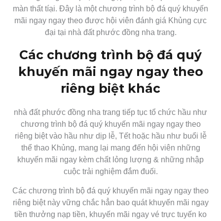
màn thất tíại. Đây là một chương trình bộ đá quý khuyến
mãi ngay ngay theo được hội viên đánh giá Khủng cực
đại tại nhà đất phước đồng nha trang.
Các chương trình bộ đá quý
khuyến mãi ngay ngay theo
riêng biệt khác
nhà đất phước đồng nha trang tiếp tục tổ chức hầu như
chương trình bộ đá quý khuyến mãi ngay ngay theo
riêng biệt vào hầu như dịp lễ, Tết hoặc hầu như buổi lễ
thể thao Khủng, mang lại mang đến hội viên những
khuyến mãi ngay kèm chất lỏng lượng & những nhập
cuộc trải nghiệm đắm đuối.
Các chương trình bộ đá quý khuyến mãi ngay ngay theo
riêng biệt này vững chắc hẳn bao quát khuyến mãi ngay
tiền thưởng nạp tiền, khuyến mãi ngay vé trực tuyến ko