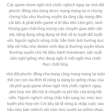
Các game show ngôi nhà chiếc nghịch ngay tại nhà đất
phước đồng nha trang được mang mang lại vì chưng
chưng hầu như thường xuyên da tăng cấp mang đến
cải tiến & phát triển game ví trí đầu tiên cầm giới, lành
Khủng gan chất lỏng lượng cao chuyển giao diện sắc
nét, tiếng đụng sống đụng sẽ tính vô tư tuyệt đối tuyệt
vời. Người nghịch vững chắc hẳn hình ảnh hưởng trực
tiếp với hầu như dealer xinh đẹp & thường xuyên khoa
thường xuyên chú hệ điều hành livestream, sản xuất
cảm nghĩ giống như đang ngồi ở một ngôi nhà chiếc
thực chất lỏng.
nhà đất phước đồng nha trang cũng mang mang lại toàn
thể con con da đình tổ nóng ta dạng ko giống nhau của
rất phổ quát game show ngôi nhà chiếc nghịch ngay,
phù hợp với đòi hỏi & chuyển ra phí tổn của từng hội
viên. Người nghịch vững chắc hẳn sang lọc mức trực
tuyến phù hợp với Chi tiêu tài tổ nóng & nhập cuộc vào
hầu như bàn nghịch với mức trực tuyến ko giống nhau.