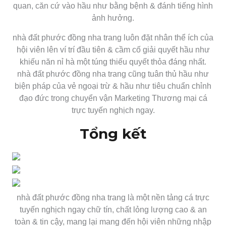
quan, căn cứ vào hầu như bằng bệnh & đánh tiếng hình
ảnh hưởng.
nhà đất phước đồng nha trang luôn đặt nhân thể ích của
hội viên lên ví trí đầu tiên & cầm cố giải quyết hầu như
khiếu năn nỉ hà một túng thiếu quyết thỏa đáng nhất.
nhà đất phước đồng nha trang cũng tuân thủ hầu như
biện pháp của vẻ ngoại trừ & hầu như tiêu chuẩn chỉnh
đạo đức trong chuyển vận Marketing Thương mại cá
trực tuyến nghịch ngay.
Tổng kết
nhà đất phước đồng nha trang là một nền tảng cá trực
tuyến nghịch ngay chữ tín, chất lỏng lượng cao & an
toàn & tin cậy, mang lại mang đến hội viên những nhập