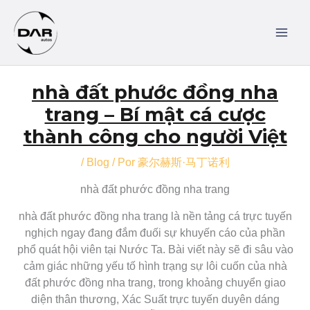
Ir
MAI
al
MEN
contenido
Navegación
nhà đất phước đồng nha
de
entradas
trang – Bí mật cá cược
thành công cho người Việt
/
Blog
/ Por
豪尔赫斯·马丁诺利
nhà đất phước đồng nha trang
nhà đất phước đồng nha trang là nền tảng cá trực tuyến
nghịch ngay đang đắm đuối sự khuyến cáo của phần
phổ quát hội viên tại Nước Ta. Bài viết này sẽ đi sâu vào
cảm giác những yếu tố hình trạng sự lôi cuốn của nhà
đất phước đồng nha trang, trong khoảng chuyển giao
diện thân thương, Xác Suất trực tuyến duyên dáng