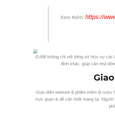
https://w
Xem thêm:
EU88 không chỉ nổi tiếng sở hữu sự các
đỉnh khác, giúp căn nhà dòn
Giao
Giao diện website & phầm mềm di rượu 
trực quan & dễ cần thiết mang lại. Người
phá