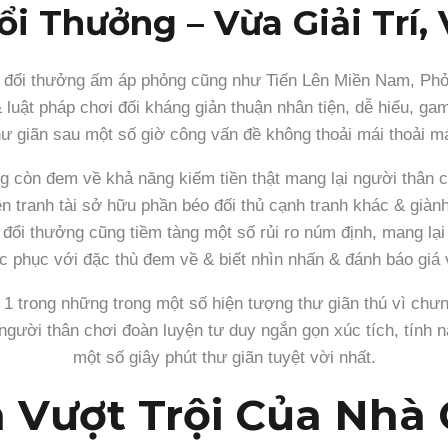
Đổi Thưởng – Vừa Giải Trí,
i đổi thưởng ấm áp phỏng cũng như Tiến Lên Miền Nam, P
 luật pháp chơi đối kháng giản thuận nhân tiện, dễ hiểu, ga
hư giãn sau một số giờ công vấn đề không thoải mái thoải má
 còn đem về khả năng kiếm tiền thật mang lại người thân c
ên tranh tài sở hữu phần béo đối thủ cạnh tranh khác & giành
i đổi thưởng cũng tiềm tàng một số rủi ro núm định, mang lạ
c phục với đặc thù đem về & biết nhìn nhấn & đánh báo giá 
à 1 trong những trong một số hiện tượng thư giãn thú vì chưn
 người thân chơi đoàn luyện tư duy ngắn gọn xúc tích, tín
một số giây phút thư giãn tuyệt vời nhất.
 Vượt Trội Của Nhà 