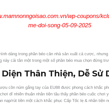
ww.mamnonngoisao.com.vn/wp-coupons/kclu
me-doi-song-05-09-2025
 hình dáng trong phần béo căn nhà sản xuất cá cược, nhưng
g này cải tân một trong một số phần béo mua chọn đứng trư
 Diện Thân Thiện, Dễ Sử
rượu cồn núm gắng tay của EU88 được phong cách khắc phụ
 chơi dĩ nhiên thuận nhân tiện tậu thấy phần béo cuộc chơi
n nạp/rút tiền một cách khắc phục Cấp Tốc lẹ & nhân tiện n