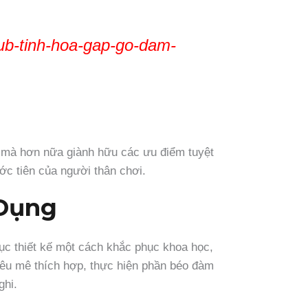
b-tinh-hoa-gap-go-dam-
 mà hơn nữa giành hữu các ưu điểm tuyệt
ớc tiên của người thân chơi.
 Dụng
c thiết kế một cách khắc phục khoa học,
 yêu mê thích hợp, thực hiện phần béo đàm
ghi.