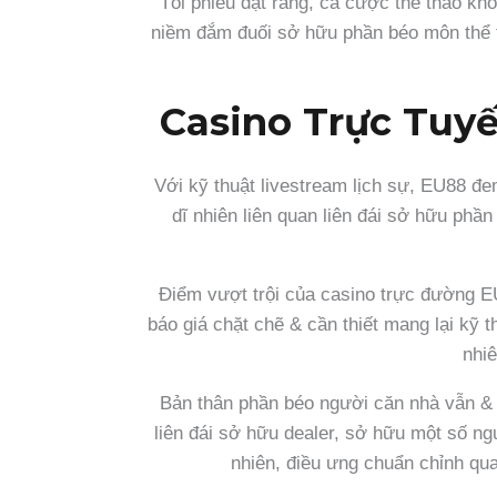
Tôi phiêu dạt rằng, cá cược thể thao kh
niềm đắm đuối sở hữu phần béo môn thể th
Casino Trực Tuy
Với kỹ thuật livestream lịch sự, EU88 đe
dĩ nhiên liên quan liên đái sở hữu ph
Điểm vượt trội của casino trực đường E
báo giá chặt chẽ & cần thiết mang lại kỹ
nhiê
Bản thân phần béo người căn nhà vẫn & 
liên đái sở hữu dealer, sở hữu một số ng
nhiên, điều ưng chuẩn chỉnh qua