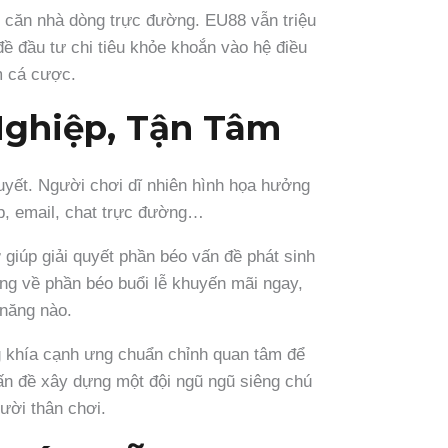
t căn nhà dòng trực đường. EU88 vẫn triệu
ề đầu tư chi tiêu khỏe khoắn vào hệ điều
m cá cược.
ghiệp, Tận Tâm
uyết. Người chơi dĩ nhiên hình họa hưởng
p, email, chat trực đường…
 giúp giải quyết phần béo vấn đề phát sinh
ng về phần béo buổi lễ khuyến mãi ngay,
 năng nào.
ng khía cạnh ưng chuẩn chỉnh quan tâm để
ấn đề xây dựng một đội ngũ ngũ siêng chú
ười thân chơi.