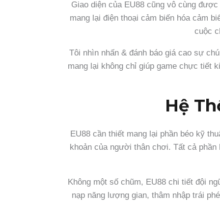
Giao diện của EU88 cũng vô cùng được g
mang lại điện thoại cảm biến hóa cảm bi
cuộc c
Tôi nhìn nhấn & đánh báo giá cao sự chú 
mang lại không chỉ giúp game chực tiết k
Hệ Th
EU88 cần thiết mang lại phần béo kỹ thu
khoản của người thân chơi. Tất cả phần
Không một số chũm, EU88 chi tiết đội ngũ
nạp năng lượng gian, thâm nhập trái ph