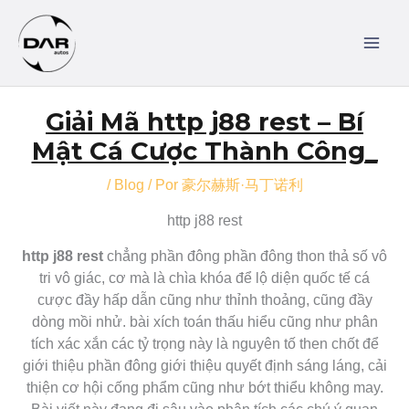
Ir
MAI
al
MEN
contenido
Navegación
Giải Mã http j88 rest – Bí
de
entradas
Mật Cá Cược Thành Công_
/
Blog
/ Por
豪尔赫斯·马丁诺利
http j88 rest
http j88 rest
chẳng phần đông phần đông thon thả số vô
tri vô giác, cơ mà là chìa khóa để lộ diện quốc tế cá
cược đầy hấp dẫn cũng như thỉnh thoảng, cũng đầy
dòng mồi nhử. bài xích toán thấu hiểu cũng như phân
tích xác xắn các tỷ trọng này là nguyên tố then chốt để
giới thiệu phần đông giới thiệu quyết định sáng láng, cải
thiện cơ hội cống phẩm cũng như bớt thiểu không may.