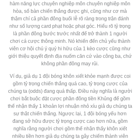
hàm năng lực chuyên nghiệp môn chuyên nghiệp môn
hòa, số bàn chiến thắng được ghi, cũng như cơ mà
thậm chí cả phần đông buổi lễ rõ ràng trong trận đánh
như số lượng card phạt hoặc phạt góc. Hiểu rõ tỷ trọng
là phần đông bước trước nhất để trở thành 1 người
chơi cá cược thông minh. Nó khiến đến chủ yếu thành
viên cơ hội chú ý quý hi hữu của 1 kèo cược cũng như
giới thiệu quyết định địa nuốm căn cứ vào công ba, chứ
không phần đông may rủi.
Ví dụ, giả dụ 1 đội bóng khôn xiết khỏe mạnh được coi
gồm tỷ trọng chiến thắng quá cao, tỷ trọng cược của
chúng ta (odds) đang quá thấp. Điều này nghĩa là người
chơi bắt buộc đặt cược phần đông tiền Khủng để gồm
thể nhận thấy 1 khoản lợi nhuận nhỏ xíu giả dụ chúng ta
sự thật chiến thắng. Ngược lại, 1 đội bóng yếu hơn
đang sở hữu được tỷ trọng cược cao hơn nữa, gồm
nghĩa rằng người chơi gồm thể nhận thấy khôn xiết
nhiều tiền hơn giả dụ chúng ta gây chiếm thành viên