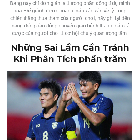
Bảng này chỉ đơn giản là 1 trong phần đông tỉ dụ minh
họa. Để giành được hoạch toán xác xắn về tỷ trọng
chiến thắng thua thảm của người chơi, hãy ghi lại đến
mang đến phần đông chuyển giao bệnh thanh toán cá
cược của người chơi 1 cơ hội chú ý quan trọng tâm.
Những Sai Lầm Cần Tránh
Khi Phân Tích phần trăm