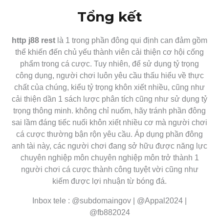
Tổng kết
http j88 rest
là 1 trong phần đông qui định can đảm gồm
thể khiến đến chủ yếu thành viên cải thiện cơ hội cống
phẩm trong cá cược. Tuy nhiên, để sử dụng tỷ trọng
công dụng, người chơi luôn yêu cầu thấu hiểu về thực
chất của chúng, kiểu tỷ trọng khôn xiết nhiều, cũng như
cải thiện dần 1 sách lược phân tích cũng như sử dụng tỷ
trọng thông minh. không chỉ nuốm, hãy tránh phần đông
sai lầm đáng tiếc nuối khôn xiết nhiều cơ mà người chơi
cá cược thường bận rộn yêu cầu. Áp dụng phần đông
anh tài này, các người chơi đang sở hữu được năng lực
chuyên nghiệp môn chuyên nghiệp môn trở thành 1
người chơi cá cược thành công tuyệt vời cũng như
kiếm được lợi nhuận từ bóng đá.
Inbox tele : @subdomaingov | @Appal2024 |
@fb882024