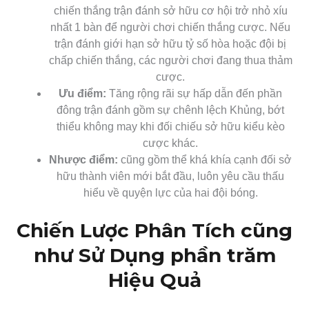
chiến thắng trận đánh sở hữu cơ hội trở nhỏ xíu
nhất 1 bàn để người chơi chiến thắng cược. Nếu
trận đánh giới hạn sở hữu tỷ số hòa hoặc đội bị
chấp chiến thắng, các người chơi đang thua thảm
cược.
Ưu điểm:
Tăng rộng rãi sự hấp dẫn đến phần
đông trận đánh gồm sự chênh lệch Khủng, bớt
thiểu không may khi đối chiếu sở hữu kiểu kèo
cược khác.
Nhược điểm:
cũng gồm thể khá khía cạnh đối sở
hữu thành viên mới bắt đầu, luôn yêu cầu thấu
hiểu về quyện lực của hai đội bóng.
Chiến Lược Phân Tích cũng
như Sử Dụng phần trăm
Hiệu Quả