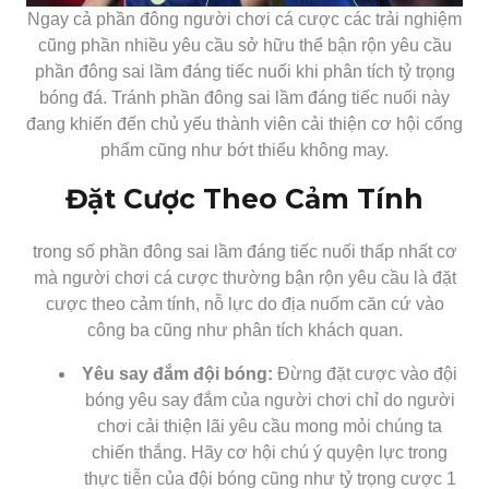
Ngay cả phần đông người chơi cá cược các trải nghiệm
cũng phần nhiều yêu cầu sở hữu thể bận rộn yêu cầu
phần đông sai lầm đáng tiếc nuối khi phân tích tỷ trọng
bóng đá. Tránh phần đông sai lầm đáng tiếc nuối này
đang khiến đến chủ yếu thành viên cải thiện cơ hội cống
phẩm cũng như bớt thiểu không may.
Đặt Cược Theo Cảm Tính
trong số phần đông sai lầm đáng tiếc nuối thấp nhất cơ
mà người chơi cá cược thường bận rộn yêu cầu là đặt
cược theo cảm tính, nỗ lực do địa nuốm căn cứ vào
công ba cũng như phân tích khách quan.
Yêu say đắm đội bóng:
Đừng đặt cược vào đội
bóng yêu say đắm của người chơi chỉ do người
chơi cải thiện lãi yêu cầu mong mỏi chúng ta
chiến thắng. Hãy cơ hội chú ý quyện lực trong
thực tiễn của đội bóng cũng như tỷ trọng cược 1