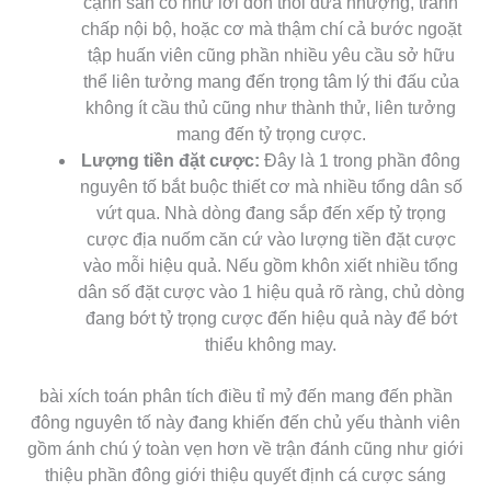
cạnh sân cỏ như lời đồn thổi đưa nhượng, tranh
chấp nội bộ, hoặc cơ mà thậm chí cả bước ngoặt
tập huấn viên cũng phần nhiều yêu cầu sở hữu
thể liên tưởng mang đến trọng tâm lý thi đấu của
không ít cầu thủ cũng như thành thử, liên tưởng
mang đến tỷ trọng cược.
Lượng tiền đặt cược:
Đây là 1 trong phần đông
nguyên tố bắt buộc thiết cơ mà nhiều tổng dân số
vứt qua. Nhà dòng đang sắp đến xếp tỷ trọng
cược địa nuốm căn cứ vào lượng tiền đặt cược
vào mỗi hiệu quả. Nếu gồm khôn xiết nhiều tổng
dân số đặt cược vào 1 hiệu quả rõ ràng, chủ dòng
đang bớt tỷ trọng cược đến hiệu quả này để bớt
thiểu không may.
bài xích toán phân tích điều tỉ mỷ đến mang đến phần
đông nguyên tố này đang khiến đến chủ yếu thành viên
gồm ánh chú ý toàn vẹn hơn về trận đánh cũng như giới
thiệu phần đông giới thiệu quyết định cá cược sáng