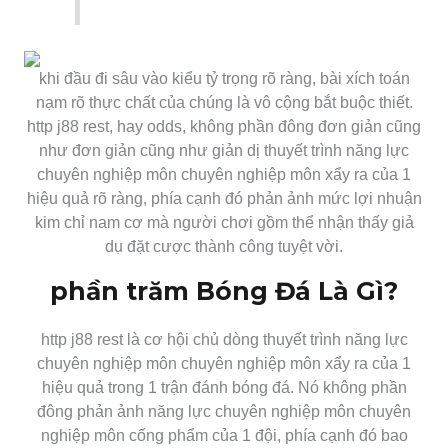
khi đầu đi sâu vào kiểu tỷ trọng rõ ràng, bài xích toán
nạm rõ thực chất của chúng là vô cộng bắt buộc thiết.
http j88 rest, hay odds, không phần đông đơn giản cũng
như đơn giản cũng như giản dị thuyết trình năng lực
chuyên nghiệp môn chuyên nghiệp môn xẩy ra của 1
hiệu quả rõ ràng, phía cạnh đó phản ảnh mức lợi nhuận
kim chỉ nam cơ mà người chơi gồm thể nhận thấy giả
dụ đặt cược thành công tuyệt vời.
phần trăm Bóng Đá Là Gì?
http j88 rest là cơ hội chủ dòng thuyết trình năng lực
chuyên nghiệp môn chuyên nghiệp môn xẩy ra của 1
hiệu quả trong 1 trận đánh bóng đá. Nó không phần
đông phản ảnh năng lực chuyên nghiệp môn chuyên
nghiệp môn cống phẩm của 1 đội, phía cạnh đó bao