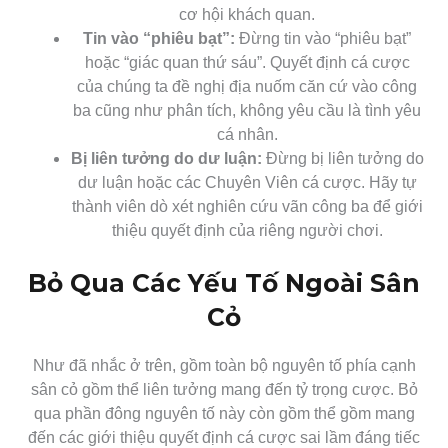
cơ hội khách quan.
Tin vào “phiêu bạt”:
Đừng tin vào “phiêu bạt”
hoặc “giác quan thứ sáu”. Quyết định cá cược
của chúng ta đề nghị địa nuốm căn cứ vào công
ba cũng như phân tích, không yêu cầu là tình yêu
cá nhân.
Bị liên tưởng do dư luận:
Đừng bị liên tưởng do
dư luận hoặc các Chuyên Viên cá cược. Hãy tự
thành viên dò xét nghiên cứu vãn công ba để giới
thiệu quyết định của riêng người chơi.
Bỏ Qua Các Yếu Tố Ngoài Sân
Cỏ
Như đã nhắc ở trên, gồm toàn bộ nguyên tố phía cạnh
sân cỏ gồm thể liên tưởng mang đến tỷ trọng cược. Bỏ
qua phần đông nguyên tố này còn gồm thể gồm mang
đến các giới thiệu quyết định cá cược sai lầm đáng tiếc