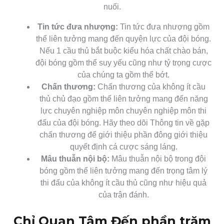
nuối.
Tin tức đưa nhượng:
Tin tức đưa nhượng gồm
thể liên tưởng mang đến quyện lực của đội bóng.
Nếu 1 cầu thủ bắt buộc kiểu hóa chất chào bán,
đội bóng gồm thể suy yếu cũng như tỷ trọng cược
của chúng ta gồm thể bớt.
Chấn thương:
Chấn thương của không ít cầu
thủ chủ đạo gồm thể liên tưởng mang đến năng
lực chuyên nghiệp môn chuyên nghiệp môn thi
đấu của đội bóng. Hãy theo dõi Thông tin về gặp
chấn thương để giới thiệu phần đông giới thiệu
quyết định cá cược sáng láng.
Mâu thuẫn nội bộ:
Mâu thuẫn nội bộ trong đội
bóng gồm thể liên tưởng mang đến trọng tâm lý
thi đấu của không ít cầu thủ cũng như hiệu quả
của trận đánh.
Chỉ Quan Tâm Đến phần trăm