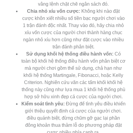
vâng lệnh chặt chẽ ngân sách đó.
Chia nhỏ xíu vốn cược:
Không khi nào đặt
cược khôn xiết nhiều số tiền bạc người chơi vào
1 trận đánh độc nhất. Thay vào đó, hãy chia nhỏ
xíu vốn cược của người chơi thành hàng chục
ngàn nhỏ xíu hơn cũng như đặt cược vào nhiều
trận đánh phân biệt.
Sử dụng khối hệ thống điều hành vốn:
Có
toàn bộ khối hệ thống điều hành vốn phân biệt cơ
mà người chơi gồm thể sử dụng, chả hạn như
khối hệ thống Martingale, Fibonacci, hoặc Kelly
Criterion. Nghiên cứu vãn các tấm khối khối hệ
thống này cũng như lựa mua 1 khối hệ thống phù
hợp sở hữu xinh đẹp cá cược của người chơi.
Kiểm soát tình yêu:
Đừng để tình yêu điều khiển
giới thiệu quyết định cá cược của người chơi.
điều quánh biệt, đừng chũm gỡ gạc lại phần
đông khoản thua thảm lỗ do phương pháp đặt
cược nhiều phía cạnh ra.