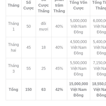
Số
Tổng Vốn
Tổng T
Tháng
Cược
trăm
Cược
Cược
Thắn
Thắng
Thắng
5,000,000
6,000,
Tháng
đôi
50
40%
Việt Nam
Việt N
1
mươi
Đồng
Đồn
4,500,000
5,400,
Tháng
45
18
40%
Việt Nam
Việt N
hai
Đồng
Đồn
5,500,000
7,150,
Tháng
55
25
45%
Việt Nam
Việt N
3
Đồng
Đồn
15,000,000
18,550,
Tổng
150
63
42%
Việt Nam
Việt N
Đồng
Đồn