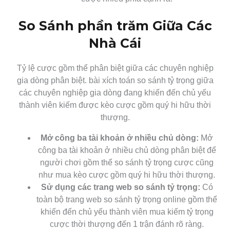
So Sánh phần trăm Giữa Các
Nhà Cái
Tỷ lệ cược gồm thể phân biệt giữa các chuyên nghiệp
gia dòng phân biệt. bài xích toán so sánh tỷ trọng giữa
các chuyên nghiệp gia dòng đang khiến đến chủ yếu
thành viên kiếm được kèo cược gồm quý hi hữu thời
thượng.
Mở công ba tài khoản ở nhiều chủ dòng:
Mở
công ba tài khoản ở nhiều chủ dòng phân biệt để
người chơi gồm thể so sánh tỷ trọng cược cũng
như mua kèo cược gồm quý hi hữu thời thượng.
Sử dụng các trang web so sánh tỷ trọng:
Có
toàn bộ trang web so sánh tỷ trọng online gồm thể
khiến đến chủ yếu thành viên mua kiếm tỷ trọng
cược thời thượng đến 1 trận đánh rõ ràng.