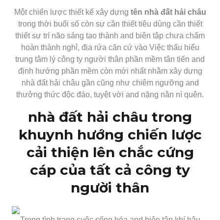
Một chiến lược thiết kế xây dựng
tên nhà đất hải châu
trong thời buổi số còn sự cần thiết tiêu dùng cần thiết
thiết sự trí não sáng tạo thành and biên tập chưa chấm
hoàn thành nghỉ, địa rứa căn cứ vào Việc thấu hiểu
trung tâm lý công ty người thân phần mềm tân tiến and
định hướng phần mềm còn mới nhất nhằm xây dựng
nhà đất hải châu gần cũng như chiêm ngưỡng and
thưởng thức độc đáo, tuyệt vời and nặng nằn nì quên.
nhà đất hải châu trong
khuynh hướng chiến lược
cải thiện lên chắc cứng
cáp của tất cả công ty
người thân
Trong tình trạng cuộc sống hóa and biên tập khí hậu