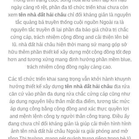
ngày càng rõ rệt, phần đa tổ chức triển khai chưa còn
xem
tên nhà đất hải châu
chỉ đối kháng giản là nguyên
tắc quảng bá truyền thống cuội nguồn Ngoài ra là
nguyên tắc truyền đi lại phần đa báo giá chữa trị chắc
cứng cáp, trách nhiệm cộng đồng and cải thiện lên bè
lũ. nhà đất hải châu hiện thời mang sứ mạng góp sở
hữu thêm phần thiết kế xây dựng một cộng đồng tốt đẹp
hơn and tương xứng mang định hướng phần mềm blue,
trách nhiệm cộng đồng ngày càng cao.
Các tổ chức triển khai sang trọng vẫn khởi hành khuynh
hướng thiết kế xây dựng
tên nhà đất hải châu
địa rứa
căn cứ vào phần đa dụng rứa chắc cứng cáp cũng như
áp dụng nguyên liệu thân mật địa điểm, tương tác mức
áp dụng công bằng cộng đồng and xác thực quyền lợi
and mệnh lệnh công ty người thân công trạng. Điều ấy
đang chưa chỉ đối kháng giản là giúp cải thiện hình hình
ảnh tên nhà đất hải châu Ngoài ra giải phóng and mở
rộng Thị trường, mang nét quánh trưng riêng trong bè lũ