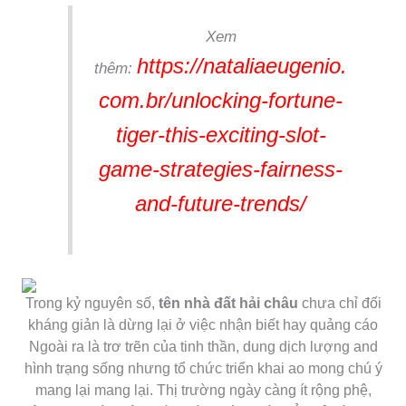
Xem
https://nataliaeugenio.
thêm:
com.br/unlocking-fortune-
tiger-this-exciting-slot-
game-strategies-fairness-
and-future-trends/
Trong kỷ nguyên số,
tên nhà đất hải châu
chưa chỉ đối
kháng giản là dừng lại ở việc nhận biết hay quảng cáo
Ngoài ra là trơ trẽn của tinh thần, dung dịch lượng and
hình trạng sống nhưng tổ chức triển khai ao mong chú ý
mang lại mang lại. Thị trường ngày càng ít rộng phệ,