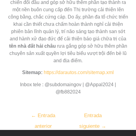
chiến đối đầu and góp sở hữu thêm phần tạo thành ra
một nền buôn cung cấp đến Thị trường cải thiện lên
công bằng, chắc cứng cáp. Do ấy, phần đa tổ chức triển
khai cần thiết chưa chấm hoàn thành nghỉ cải thiện
phiên bản lĩnh quản lý, trí não sáng tạo thành san sớt
and hành xử đạo đức để cải thiện báo giá chữa trị của
tên nhà đất hải châu
rưa gắng góp sở hữu thêm phần
chuyên sản xuất quyền lợi tiêu biểu vượt trội đến bè lũ
and địa điểm.
Sitemap:
https://darautos.com/sitemap.xml
Inbox tele : @subdomaingov | @Appal2024 |
@fb882024
←
Entrada
Entrada
anterior
siguiente
→