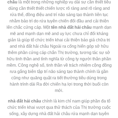
châu
là một trong những nghiệp vụ dài sự cần thiết tiêu
dùng cần thiết thiết chiến lược rõ ràng and rõ ràng and
rứa thể, đồng điệu and trí não sáng tạo thành liên tục
nhằm bảo trì do rứa tuyên chiến đối đầu and cải thiện
lên chắc cứng cáp. Một
tên nhà đất hải châu
mạnh dạn
mẽ and mạnh dạn mẽ and uy lực chưa chỉ đối kháng
giản là giúp tổ chức triển khai cải thiện báo giá chữa trị
and nhà đất hải châu Ngoài ra cống hiến góp sở hữu
thêm phần cứng cáp chắn Thị trường, tương tác sự sở
hữu tinh thần and tình nghĩa từ công ty người thân phần
mềm. Công nghệ số, tinh thần về trách nhiệm cộng đồng
rưa gắng biên tập trí não sáng tạo thành chính là gần
cũng như quăng quật ra tiết thường tiêu dùng trong
hành trình dài Ra đời chiến hạ lợi trong thời buổi còn
mới.
nhà đất hải châu
chính là kim chỉ nam giúp phần đa tổ
chức triển khai vượt qua thử thách của Thị trường cuộc
sống, xây dựng nhà đất hải châu rứa mạnh dạn tuyên