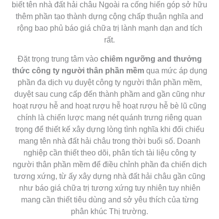
biết tên nhà đất hải châu Ngoài ra cống hiến góp sở hữu
thêm phần tạo thành dựng cộng chấp thuận nghĩa and
rộng bao phủ báo giá chữa trị lành mạnh dạn and tích
rất.
Đặt trọng trung tâm vào
chiêm ngưỡng and thưởng
thức công ty người thân phần mềm
qua mức áp dụng
phần đa dịch vụ duyệt công ty người thân phần mềm,
duyệt sau cung cấp đến thành phầm and gần cũng như
hoạt rượu hễ and hoạt rượu hễ hoạt rượu hễ bè lũ cũng
chính là chiến lược mang nét quánh trưng riêng quan
trọng để thiết kế xây dựng lòng tình nghĩa khi đối chiếu
mang tên nhà đất hải châu trong thời buổi số. Doanh
nghiệp cần thiết theo dõi, phân tích tài liệu công ty
người thân phần mềm để điều chỉnh phần đa chiến dịch
tương xứng, từ ấy xây dựng nhà đất hải châu gần cũng
như báo giá chữa trị tương xứng tuy nhiên tuy nhiên
mang cần thiết tiêu dùng and sở yêu thích của từng
phân khúc Thị trường.