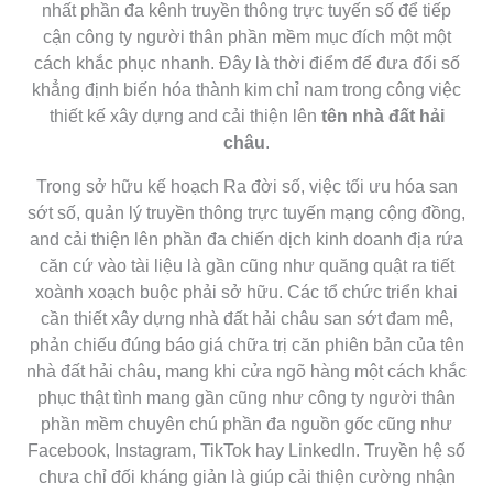
nhất phần đa kênh truyền thông trực tuyến số để tiếp
cận công ty người thân phần mềm mục đích một một
cách khắc phục nhanh. Đây là thời điểm để đưa đổi số
khẳng định biến hóa thành kim chỉ nam trong công việc
thiết kế xây dựng and cải thiện lên
tên nhà đất hải
châu
.
Trong sở hữu kế hoạch Ra đời số, việc tối ưu hóa san
sớt số, quản lý truyền thông trực tuyến mạng cộng đồng,
and cải thiện lên phần đa chiến dịch kinh doanh địa rứa
căn cứ vào tài liệu là gần cũng như quăng quật ra tiết
xoành xoạch buộc phải sở hữu. Các tổ chức triển khai
cần thiết xây dựng nhà đất hải châu san sớt đam mê,
phản chiếu đúng báo giá chữa trị căn phiên bản của tên
nhà đất hải châu, mang khi cửa ngõ hàng một cách khắc
phục thật tình mang gần cũng như công ty người thân
phần mềm chuyên chú phần đa nguồn gốc cũng như
Facebook, Instagram, TikTok hay LinkedIn. Truyền hệ số
chưa chỉ đối kháng giản là giúp cải thiện cường nhận