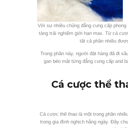
Với sự nhiều chủng đẳng cung cấp phong lư
tàng trải nghiệm giới hạn max. Từ cá cư
tất cả phần nhiều được
Trong phần này, người đặt hàng đã đi sâ
gan béo mật từng đẳng cung cấp and bài
Cá cược thể th
Cá cược thể thao là một trong phần nhiều
trong gia đình nghịch hằng ngày. Đây ch