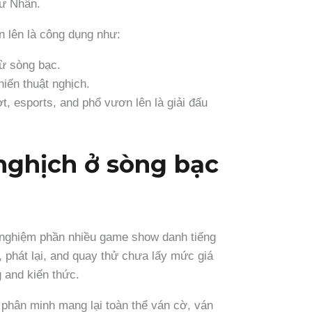
Tư Nhân.
n lên là công dụng như:
từ sòng bạc.
iến thuật nghịch.
, esports, and phổ vươn lên là giải đấu
nghịch ở sòng bạc
ải nghiệm phần nhiều game show danh tiếng
, phát lại, and quay thử chưa lấy mức giá
 and kiến thức.
phân minh mang lại toàn thể ván cờ, ván