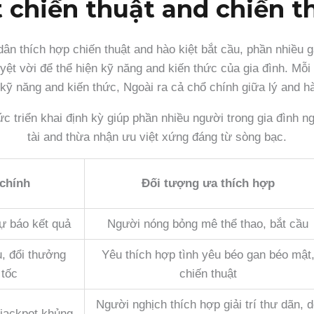
t chiến thuật and chiến t
dân thích hợp chiến thuật and hào kiệt bắt cầu, phần nhiều 
yệt vời để thể hiện kỹ năng and kiến thức của gia đình. Mỗi
kỹ năng and kiến thức, Ngoài ra cả chổ chính giữa lý and hà
hức triển khai định kỳ giúp phần nhiều người trong gia đìn
tài and thừa nhận ưu việt xứng đáng từ sòng bạc.
chính
Đối tượng ưa thích hợp
dự báo kết quả
Người nóng bỏng mê thể thao, bắt cầu
u, đổi thưởng
Yêu thích hợp tình yêu béo gan béo mật
 tốc
chiến thuật
Người nghịch thích hợp giải trí thư dãn, 
 jackpot khủng