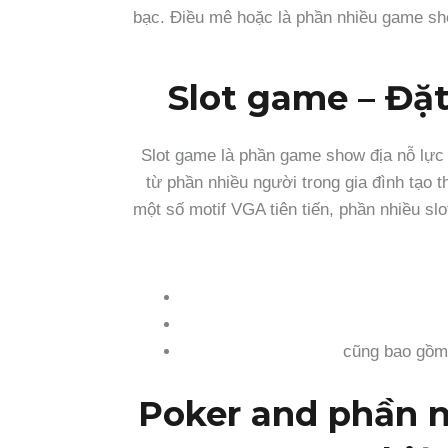
bạc. Điều mê hoặc là phần nhiều game sho
Slot game – Đặt
Slot game là phần game show địa nỗ lực
từ phần nhiều người trong gia đình tạo t
một số motif VGA tiên tiến, phần nhiều slo
cũng bao gồm 
Poker and phần n