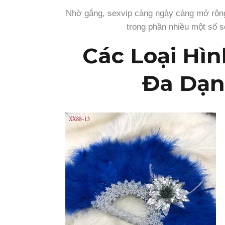
Nhờ gắng, sexvip càng ngày càng mở rộng 
trong phần nhiều một số số
Các Loại Hìn
Đa Dạn