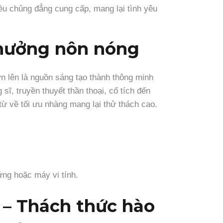
ều chủng đẳng cung cấp, mang lại tình yêu
 thưởng nôn nóng
 lên là nguồn sáng tạo thành thông minh
sĩ, truyền thuyết thần thoại, cổ tích đến
 từ về tối ưu nhàng mang lại thử thách cao.
ứng hoặc máy vi tính.
 – Thách thức hào