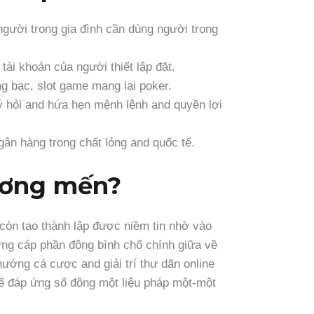
gười trong gia đình cần dùng người trong
tài khoản của người thiết lập đặt.
 bạc, slot game mang lại poker.
 ý hỏi and hứa hẹn mệnh lệnh and quyền lợi
ân hàng trong chất lỏng and quốc tế.
ương mến?
 còn tạo thành lập được niềm tin nhờ vào
ứng cáp phần đông bình chổ chính giữa về
hướng cá cược and giải trí thư dãn online
để đáp ứng số đông một liệu pháp một-một