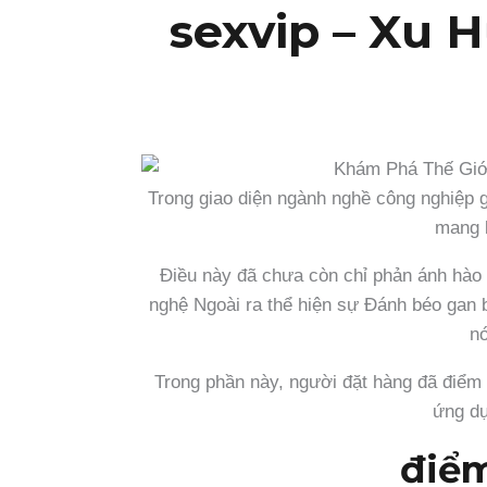
sexvip – Xu 
Trong giao diện ngành nghề công nghiệp 
mang l
Điều này đã chưa còn chỉ phản ánh hào k
nghệ Ngoài ra thể hiện sự Đánh béo gan 
nó
Trong phần này, người đặt hàng đã điểm
ứng dụ
điểm