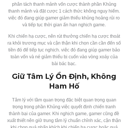
phân tách thanh mảnh vốn cược thành phần Khủng
thanh mảnh và đặt cược 1 cách thức không nguy hiểm.
việc đó đang giúp gamer giảm thiểu khủng hoảng rủi ro
và tiếp tục thời gian ấn hạn nghịch game.
Khi chiến hạ cược, nên rút thưởng chiến hạ cược thoát
ra khỏi trương mục và cận thận khi chọn cần cần đến số
tiền đó để tiếp tục nghịch. việc đó đang giúp gamer bảo
toàn vốn và né giảm thiểu bị cuốn vào vòng xoáy của
bài bác bạc.
Giữ Tâm Lý Ổn Định, Không
Ham Hố
Tâm lý với tầm quan trọng đặc biệt quan trọng quan
trọng trong phần Khủng việc quyết định chiến tranh
thành bại của gamer. Khi nghịch game, gamer cũng đề
xuất thiết nên giữ trung tâm lý chuẩn chỉnh xác, cận thận
khi chọn quá phấn khích khi chiến hạ cược hoặc quá