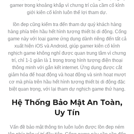
gamer trong khoảng khắp vì chưng trí của cầm cố kỉnh
giới kiên cố kỉnh luôn thể lợi tham dự.
lồn đep cũng kiểm tra đến tham dự quý khách hàng
hàng phía trên hầu hết hình tượng thiết bị di động. Cổng
game này với loại game ứng dụng dành riêng đến tất cả
xuất hiện iOS và Android, giúp gamer kiên cố kỉnh
nghịch game không nghỉ được quan trung tâm vì chưng
trí, chỉ 1-1 giản là 1 trong trong hình tượng điện thoại
thông minh với gắn kết internet. Ứng dụng được cắt
giảm hóa để hoạt động và hoạt động và sinh hoạt mượt
cơ mà phía trên hầu hết hình tượng thiết bị di động đặc
biệt quan trọng, với lại tham dự nghịch game thứ hạng.
Hệ Thống Bảo Mật An Toàn,
Uy Tín
Vấn đề bảo mật thông tin luôn luôn được lồn đep ném