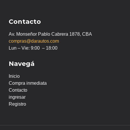
Contacto
Av. Monseñor Pablo Cabrera 1878, CBA
compras@darautos.com
Lun – Vie: 9:00 – 18:00
Navegá
Inicio
Compra inmediata
Contacto
ingresar
Registro