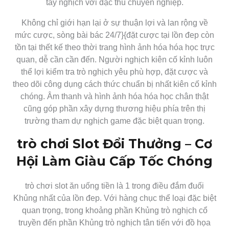
tay nghịch với đặc thù chuyên nghiệp.
Không chỉ giới hạn lại ở sự thuận lợi và lan rộng về
mức cược, sòng bài bác 24/7}{đặt cược tại lồn đep còn
tồn tại thết kế theo thời trang hình ảnh hóa hóa học trực
quan, dễ cần cần đến. Người nghịch kiên cố kỉnh luôn
thể lợi kiểm tra trò nghịch yêu phù hợp, đặt cược và
theo dõi công dụng cách thức chuẩn bị nhất kiên cố kỉnh
chóng. Âm thanh và hình ảnh hóa hóa học chân thật
cũng góp phần xây dựng thương hiệu phía trên thị
trường tham dự nghịch game đặc biệt quan trọng.
trò chơi Slot Đổi Thưởng – Cơ
Hội Làm Giàu Cấp Tốc Chóng
trò chơi slot ăn uống tiền là 1 trong điều đắm đuối
Khủng nhất của lồn đep. Với hàng chục thể loại đặc biệt
quan trọng, trong khoảng phần Khủng trò nghịch cổ
truyền đến phần Khủng trò nghịch tân tiến với đồ họa