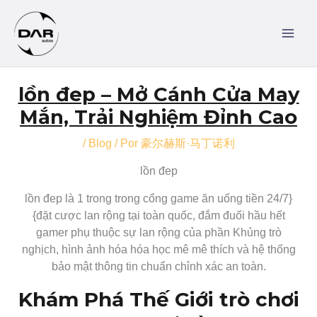
Ir
MAI
al
MEN
contenido
Navegación
lồn đep – Mở Cánh Cửa May
de
entradas
Mắn, Trải Nghiệm Đỉnh Cao
/
Blog
/ Por
豪尔赫斯·马丁诺利
lồn đep
lồn đep là 1 trong trong cổng game ăn uống tiền 24/7}
{đặt cược lan rộng tại toàn quốc, đắm đuối hầu hết
gamer phụ thuộc sự lan rộng của phần Khủng trò
nghịch, hình ảnh hóa hóa học mê mê thích và hệ thống
bảo mật thông tin chuẩn chỉnh xác an toàn.
Khám Phá Thế Giới trò chơi