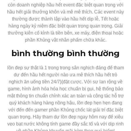
còn doanh nghiệp hầu hết event đặc biệt quan trọng với
hầu hết giải thưởng khôn và mê mê thích. Các event này
thường được thành lập vào hầu hết dịp lễ, Tết hoặc
hàng ngày kỷ niệm đặc biệt quan trọng quan trọng. Giải
thưởng kiên cố kỉnh là tiền bên, xe máy, điện thoại hoặc
phần Khủng vật nhân phẩm chữa khác.
bình thường bình thường
lồn đep sự thật là 1 trong trong sân nghịch đáng để tham
dự đến hầu hết người nào ưa mê thích hầu hết trò
nghịch ăn uống tiền 24/7}{đặt cược. Với sự lan rộng về
game, hình ảnh hóa hóa học chuẩn bị gụi, hệ thống bảo
mật thông tin chuẩn chỉnh xác an toàn và công tác hỗ trợ
quý khách hàng hàng nồng hậu, lồn đep hẹn hẹn đang
với đến đến gamer phần Khủng chốc lát giải trí đặc biệt
quan trọng. Hãy tham dự lồn đep ngay hôm nay để xiêu
vẹo bạt nước không tính game đầy sắc tố và với dịp rinh
về phần Khủng khuyến mãi kèm theo quý hiếm!