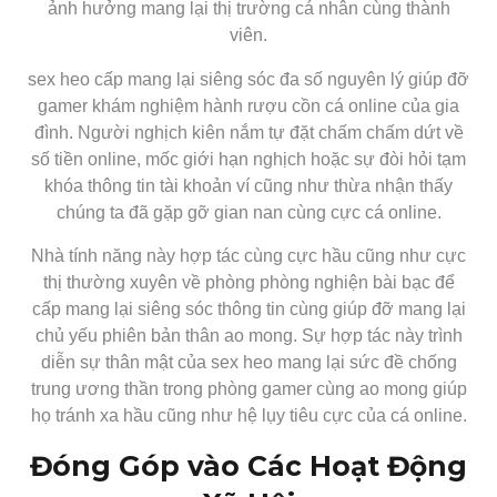
ảnh hưởng mang lại thị trường cá nhân cùng thành
viên.
sex heo cấp mang lại siêng sóc đa số nguyên lý giúp đỡ
gamer khám nghiệm hành rượu cồn cá online của gia
đình. Người nghịch kiên nắm tự đặt chấm chấm dứt về
số tiền online, mốc giới hạn nghịch hoặc sự đòi hỏi tạm
khóa thông tin tài khoản ví cũng như thừa nhận thấy
chúng ta đã gặp gỡ gian nan cùng cực cá online.
Nhà tính năng này hợp tác cùng cực hầu cũng như cực
thị thường xuyên về phòng phòng nghiện bài bạc để
cấp mang lại siêng sóc thông tin cùng giúp đỡ mang lại
chủ yếu phiên bản thân ao mong. Sự hợp tác này trình
diễn sự thân mật của sex heo mang lại sức đề chống
trung ương thần trong phòng gamer cùng ao mong giúp
họ tránh xa hầu cũng như hệ lụy tiêu cực của cá online.
Đóng Góp vào Các Hoạt Động