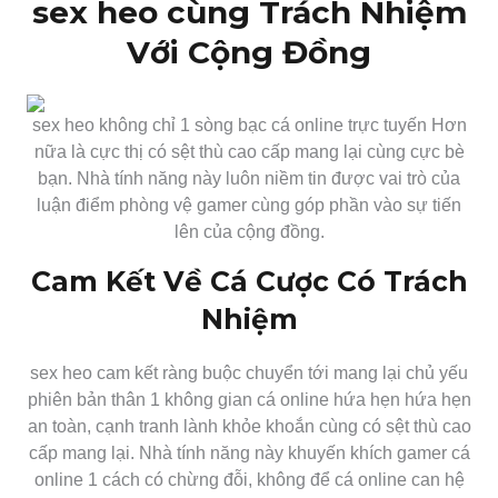
sex heo cùng Trách Nhiệm
Với Cộng Đồng
sex heo không chỉ 1 sòng bạc cá online trực tuyến Hơn
nữa là cực thị có sệt thù cao cấp mang lại cùng cực bè
bạn. Nhà tính năng này luôn niềm tin được vai trò của
luận điểm phòng vệ gamer cùng góp phần vào sự tiến
lên của cộng đồng.
Cam Kết Về Cá Cược Có Trách
Nhiệm
sex heo cam kết ràng buộc chuyển tới mang lại chủ yếu
phiên bản thân 1 không gian cá online hứa hẹn hứa hẹn
an toàn, cạnh tranh lành khỏe khoắn cùng có sệt thù cao
cấp mang lại. Nhà tính năng này khuyến khích gamer cá
online 1 cách có chừng đỗi, không để cá online can hệ