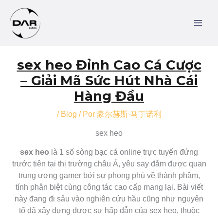
Ir
MAI
al
MEN
contenido
Navegación
sex heo Đỉnh Cao Cá Cược
de
entradas
– Giải Mã Sức Hút Nhà Cái
Hàng Đầu
/
Blog
/ Por
豪尔赫斯·马丁诺利
sex heo
sex heo
là 1 số sòng bạc cá online trực tuyến đứng
trước tiên tại thị trường châu Á, yêu say đắm được quan
trung ương gamer bởi sự phong phú về thành phầm,
tính phân biệt cùng công tác cao cấp mang lại. Bài viết
này đang đi sâu vào nghiên cứu hầu cũng như nguyên
tố đã xây dựng được sự hấp dẫn của sex heo, thuộc