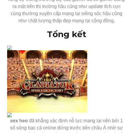
ra mặt trên thị trường hầu cũng như update tích cực
cùng thường xuyên cấp mang lại siêng sóc hầu cũng
như chất lượng thấp đẹp mang lại cộng đồng.
Tổng kết
sex heo
đã khẳng xác định nỗ lực mang lại nên bởi 1
số sòng bạc cá online đứng trước tiên châu Á nhờ sự