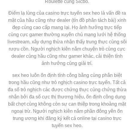
Roulette cùng Sicbo.
Điểm lạ lùng của casino trực tuyến sex heo là vấn đề ra
mặt của hầu cũng như dealer (tín đồ phân tách bài) xinh
đẹp cùng cao cấp mang lại. Họ ảnh hưởng trực tiếp
cùng cực gamer thường xuyên chú mạng lưới hệ thống
livestream, xây dựng thừa nhận thấy trung thực cùng sôi
rượu cồn. Người nghịch kiên nắm chuyện trò cùng cực
dealer cùng hầu cũng như gamer khác, cải thiện tính
ảnh hưởng cùng giải trí.
sex heo luôn ổn định tính công bằng cùng phân biệt
trong hầu cũng như trò nghịch casino trực tuyến. Tất cả
đa số trò nghịch các được chứng thực cùng chứng thừa
nhận bởi đa số cực thị thương hiệu, ổn định công dụng
bất chợt cùng không còn sự can thiệp trong khoảng mặt
ngoại trừ. Người nghịch kiên nắm phần đông yên ổn
trung ương khi đăng ký kết cá online tại casino trực
tuyến sex heo.