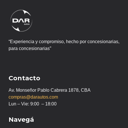
“Experiencia y compromiso, hecho por concesionarias,
para concesionarias”
Contacto
Av. Monseñor Pablo Cabrera 1878, CBA
compras@darautos.com
Lun – Vie: 9:00 – 18:00
Navegá