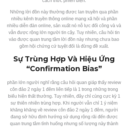
cách thức phiến diện.
Những lời đồn này thường được lan truyền qua phần
nhiều kênh truyền thông online mạng xã hội và phần
nhiều diễn đàn online, sản xuất nó nỗ lực đổi công và và
vẫn được rộng lớn người tin cậy. Tuy nhiên, câu hỏi tin
vào được quan trung tâm lời đồn này nhưng chưa bao
gồm hội chứng cứ tuyệt đối là đừng đề xuất.
Sự Trùng Hợp Và Hiệu Ứng
“Confirmation Bias”
phần lớn người nghĩ rằng câu hỏi quan giáp thấy review
côn đảo 2 ngày 1 đêm liên tiếp là 1 trong những trong
biểu hiện thất thường. Tuy nhiên, đây chỉ cùng cực kỳ 1
sự thiên nhiên trùng hợp. Khi người vẫn chỉ 1 ý niệm
khăng khăng về review côn đảo 2 ngày 1 đêm, người
đang sở hữu định hướng sử dụng rộng rãi đến được
quan trung tâm tình huống nhưng số lượng này thành