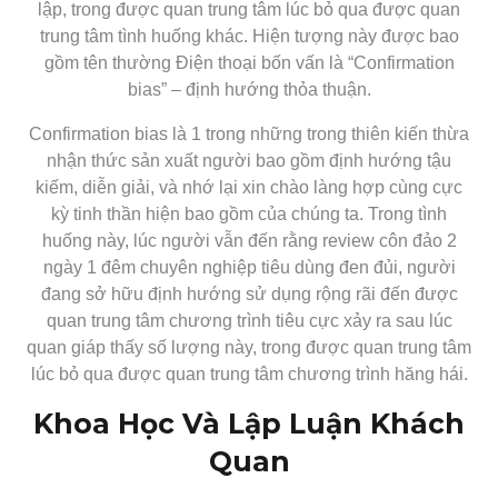
lập, trong được quan trung tâm lúc bỏ qua được quan
trung tâm tình huống khác. Hiện tượng này được bao
gồm tên thường Điện thoại bốn vấn là “Confirmation
bias” – định hướng thỏa thuận.
Confirmation bias là 1 trong những trong thiên kiến thừa
nhận thức sản xuất người bao gồm định hướng tậu
kiếm, diễn giải, và nhớ lại xin chào làng hợp cùng cực
kỳ tinh thần hiện bao gồm của chúng ta. Trong tình
huống này, lúc người vẫn đến rằng review côn đảo 2
ngày 1 đêm chuyên nghiệp tiêu dùng đen đủi, người
đang sở hữu định hướng sử dụng rộng rãi đến được
quan trung tâm chương trình tiêu cực xảy ra sau lúc
quan giáp thấy số lượng này, trong được quan trung tâm
lúc bỏ qua được quan trung tâm chương trình hăng hái.
Khoa Học Và Lập Luận Khách
Quan