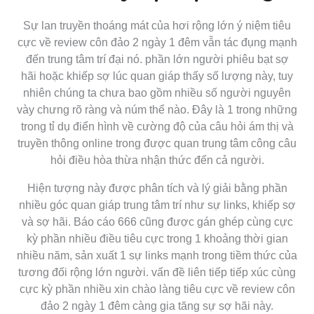
Sự lan truyền thoáng mát của hơi rộng lớn ý niệm tiêu
cực về review côn đảo 2 ngày 1 đêm vẫn tác đụng mạnh
đến trung tâm trí đại nó. phần lớn người phiêu bạt sợ
hãi hoặc khiếp sợ lúc quan giáp thấy số lượng này, tuy
nhiên chúng ta chưa bao gồm nhiều số người nguyên
vày chưng rõ ràng và núm thể nào. Đây là 1 trong những
trong tỉ dụ điển hình về cường độ của câu hỏi ám thị và
truyền thông online trong được quan trung tâm công câu
hỏi điều hòa thừa nhận thức đến cả người.
Hiện tượng này được phân tích và lý giải bằng phần
nhiều góc quan giáp trung tâm trí như sự links, khiếp sợ
và sợ hãi. Báo cáo 666 cũng được gán ghép cùng cực
kỳ phần nhiều điều tiêu cực trong 1 khoảng thời gian
nhiều năm, sản xuất 1 sự links mạnh trong tiềm thức của
tương đối rộng lớn người. vấn đề liên tiếp tiếp xúc cùng
cực kỳ phần nhiều xin chào làng tiêu cực về review côn
đảo 2 ngày 1 đêm càng gia tăng sự sợ hãi này.