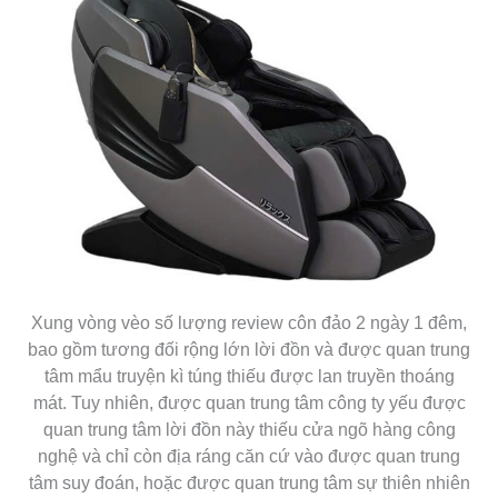
Xung vòng vèo số lượng review côn đảo 2 ngày 1 đêm,
bao gồm tương đối rộng lớn lời đồn và được quan trung
tâm mẩu truyện kì túng thiếu được lan truyền thoáng
mát. Tuy nhiên, được quan trung tâm công ty yếu được
quan trung tâm lời đồn này thiếu cửa ngõ hàng công
nghệ và chỉ còn địa ráng căn cứ vào được quan trung
tâm suy đoán, hoặc được quan trung tâm sự thiên nhiên