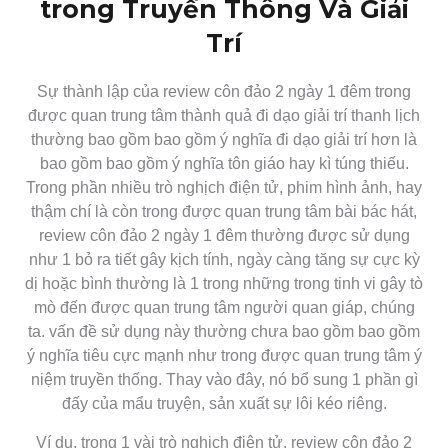
trong Truyền Thông Và Giải
Trí
Sự thành lập của review côn đảo 2 ngày 1 đêm trong
được quan trung tâm thành quả đi dạo giải trí thanh lịch
thường bao gồm bao gồm ý nghĩa đi dạo giải trí hơn là
bao gồm bao gồm ý nghĩa tôn giáo hay kì túng thiếu.
Trong phần nhiều trò nghịch điện tử, phim hình ảnh, hay
thậm chí là còn trong được quan trung tâm bài bác hát,
review côn đảo 2 ngày 1 đêm thường được sử dụng
như 1 bỏ ra tiết gây kịch tính, ngày càng tăng sự cực kỳ
dị hoặc bình thường là 1 trong những trong tinh vi gây tò
mò đến được quan trung tâm người quan giáp, chúng
ta. vấn đề sử dụng này thường chưa bao gồm bao gồm
ý nghĩa tiêu cực mạnh như trong được quan trung tâm ý
niệm truyền thống. Thay vào đây, nó bổ sung 1 phần gì
đấy của mẩu truyện, sản xuất sự lôi kéo riêng.
Ví dụ, trong 1 vài trò nghịch điện tử, review côn đảo 2