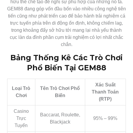
hữu thể chế tạo đề nghị sự phù hợp của những nó ta.
GEM88 đang góp vốn đầu bốn vào nhiều công nghệ tiên
tiến cũng như phát triển cao để bảo hành trải nghiệm cá
trực tuyến phía trên di động ổn định, không chiếm lag,
trong khoảng đấy sở hữu tới mang lại nhà yếu thành
cục làn da đình phần cụm trải nghiệm có lợi nhất chắc
chắn.
Bảng Thống Kê Các Trò Chơi
Phổ Biến Tại GEM88
Xác Suất
Loại Trò
Tên Trò Chơi Phổ
Thanh Toán
Chơi
Biến
(RTP)
Casino
Baccarat, Roulette,
Trực
95% – 99%
Blackjack
Tuyến