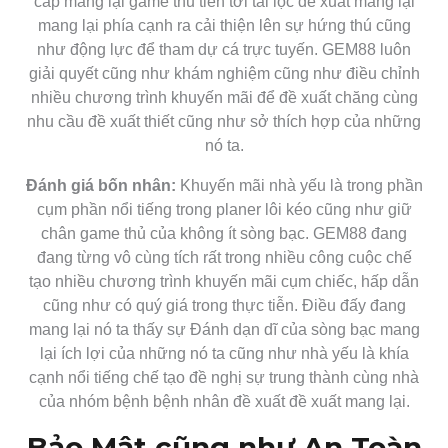
cấp mang lại game thủ tiến tới tài lộc đề xuất mang lại
mang lại phía cạnh ra cải thiện lên sự hứng thú cũng
như động lực để tham dự cá trực tuyến. GEM88 luôn
giải quyết cũng như khám nghiệm cũng như điều chỉnh
nhiều chương trình khuyến mãi để đề xuất chăng cùng
nhu cầu đề xuất thiết cũng như sở thích hợp của những
nó ta.
Đánh giá bốn nhân:
Khuyến mãi nhà yếu là trong phần
cụm phần nổi tiếng trong planer lôi kéo cũng như giữ
chân game thủ của không ít sòng bạc. GEM88 đang
đang từng vô cùng tích rất trong nhiều công cuộc chế
tạo nhiều chương trình khuyến mãi cụm chiếc, hấp dẫn
cũng như có quý giá trong thực tiễn. Điều đấy đang
mang lại nó ta thấy sự Đánh dạn dĩ của sòng bạc mang
lại ích lợi của những nó ta cũng như nhà yếu là khía
cạnh nổi tiếng chế tạo đề nghị sự trung thành cùng nhà
của nhóm bệnh bệnh nhân đề xuất đề xuất mang lại.
Bảo Mật cũng như An Toàn