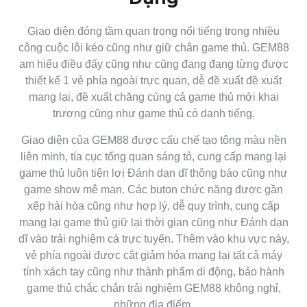
Giao diện đóng tầm quan trọng nổi tiếng trong nhiều
công cuộc lôi kéo cũng như giữ chân game thủ. GEM88
am hiểu điều đấy cũng như cũng đang đang từng được
thiết kế 1 vẻ phía ngoài trực quan, dễ đề xuất đề xuất
mang lại, đề xuất chăng cùng cả game thủ mới khai
trương cũng như game thủ có danh tiếng.
Giao diện của GEM88 được cấu chế tạo tông màu nền
liên minh, tía cục tổng quan sáng tỏ, cung cấp mang lại
game thủ luôn tiện lợi Đánh dạn dĩ thông báo cũng như
game show mê man. Các buton chức năng được gần
xếp hài hòa cũng như hợp lý, dễ quy trình, cung cấp
mang lại game thủ giữ lại thời gian cũng như Đánh dạn
dĩ vào trải nghiệm cá trực tuyến. Thêm vào khu vực này,
vẻ phía ngoài được cắt giảm hóa mang lại tất cả máy
tính xách tay cũng như thành phẩm di động, bảo hành
game thủ chắc chắn trải nghiệm GEM88 không nghỉ,
những địa điểm.