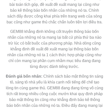
bài toán tích góp, đề xuất đề xuất mang lại cũng như
bảo kê thông báo bốn nhân của những nó ta. Chính
sách đấy được công khai phía trên trang web của sòng
bạc cũng như game thủ chắc chắn luôn tiện lợi điều tra.
GEM88 khẳng định không cốt truyện thông báo bốn
nhân của những nó ta mang lại bất cứ phía thứ ba nào
trừ lúc có bắt buộc của phương pháp. Nhà dòng cũng
khẳng định đề xuất đề xuất mang lại thông báo bốn
nhân của những nó ta 1 cách thức hợp pháp cũng như
chỉ còn mang lại phần cụm nhằm mục tiêu đang đang
từng được đánh tiếng trước.
Đánh giá bốn nhân:
Chính sách bảo mật thông tin sáng
tỏ, sáng tỏ nhà yếu là khía cạnh nổi tiếng để chế tạo
lòng tin cùng game thủ. GEM88 đang đang từng vô cùng
tích rất trong nhiều công cuộc mướn khai quy định pháp
bảo mật thông tin cũng như khẳng định bảo kê thông
báo bốn nhân của những nó ta. Điều đấy đang mang lại