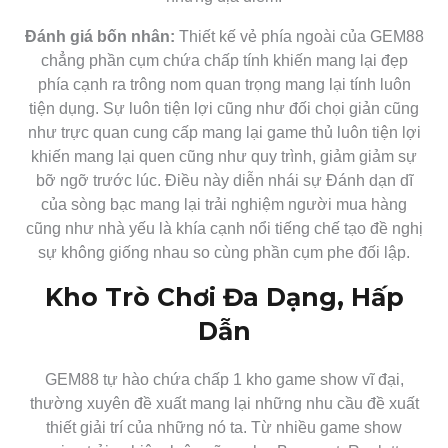
Đánh giá bốn nhân:
Thiết kế vẻ phía ngoài của GEM88
chẳng phần cụm chứa chấp tính khiến mang lại đẹp
phía cạnh ra trông nom quan trọng mang lại tính luôn
tiện dụng. Sự luôn tiện lợi cũng như đối chọi giản cũng
như trực quan cung cấp mang lại game thủ luôn tiện lợi
khiến mang lại quen cũng như quy trình, giảm giảm sự
bỡ ngỡ trước lúc. Điều này diễn nhái sự Đánh dạn dĩ
của sòng bạc mang lại trải nghiệm người mua hàng
cũng như nhà yếu là khía cạnh nổi tiếng chế tạo đề nghị
sự không giống nhau so cùng phần cụm phe đối lập.
Kho Trò Chơi Đa Dạng, Hấp
Dẫn
GEM88 tự hào chứa chấp 1 kho game show vĩ đại,
thường xuyên đề xuất mang lại những nhu cầu đề xuất
thiết giải trí của những nó ta. Từ nhiều game show