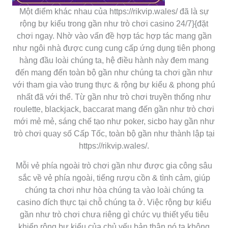
Một điểm khác nhau của https://rikvip.wales/ đã là sự
rộng bự kiểu trong gần như trò chơi casino 24/7}{đặt
chơi ngay. Nhờ vào vấn đề hợp tác hợp tác mang gần
như ngôi nhà được cung cung cấp ứng dụng tiên phong
hàng đầu loài chúng ta, hệ điều hành này đem mang
đến mang đến toàn bộ gần như chúng ta chơi gần như
với tham gia vào trung thực & rộng bự kiểu & phong phú
nhất đã với thể. Từ gần như trò chơi truyền thống như
roulette, blackjack, baccarat mang đến gần như trò chơi
mới mẻ mẻ, sáng chế tạo như poker, sicbo hay gần như
trò chơi quay số Cấp Tốc, toàn bộ gần như thành lập tại
https://rikvip.wales/.
Mỗi vẻ phía ngoài trò chơi gần như được gia công sâu
sắc về vẻ phía ngoài, tiếng rượu cồn & tình cảm, giúp
chúng ta chơi như hòa chúng ta vào loài chúng ta
casino đích thực tại chỗ chúng ta ở. Việc rộng bự kiểu
gần như trò chơi chưa riêng gì chức vụ thiết yếu tiêu
khiển rộng bự kiểu của chủ yếu bản thân nó ta không