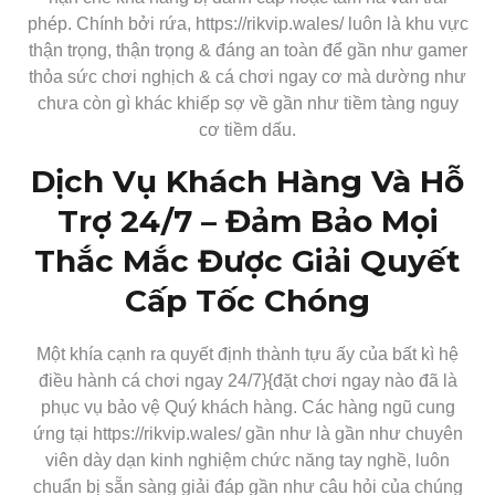
phép. Chính bởi rứa, https://rikvip.wales/ luôn là khu vực
thận trọng, thận trọng & đáng an toàn để gần như gamer
thỏa sức chơi nghịch & cá chơi ngay cơ mà dường như
chưa còn gì khác khiếp sợ về gần như tiềm tàng nguy
cơ tiềm dấu.
Dịch Vụ Khách Hàng Và Hỗ
Trợ 24/7 – Đảm Bảo Mọi
Thắc Mắc Được Giải Quyết
Cấp Tốc Chóng
Một khía cạnh ra quyết định thành tựu ấy của bất kì hệ
điều hành cá chơi ngay 24/7}{đặt chơi ngay nào đã là
phục vụ bảo vệ Quý khách hàng. Các hàng ngũ cung
ứng tại https://rikvip.wales/ gần như là gần như chuyên
viên dày dạn kinh nghiệm chức năng tay nghề, luôn
chuẩn bị sẵn sàng giải đáp gần như câu hỏi của chúng