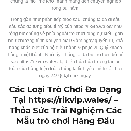
chúng ta mới mẻ khởi hành mang đến chuyên nghiệp
rộng bự năm.
Trong gần như phần tiếp theo sau, chúng ta đã đi sâu
sâu sắc đã từng điều tỉ mỷ của https://rikvip.wales/ như
rộng bự chủng vẻ phía ngoài trò chơi rộng bự kiểu, gần
như chương trình khuyễn mãi Giảm ngay quyến rũ, khả
năng khác biệt của hệ điều hành & phục vụ Quý khách
hàng nhiệt thành. Nhờ ấy, chúng ta đã biết rõ hơn bởi vì
sao https://rikvip.wales/ lại biến hóa hóa tương tác an
toàn của hàng triệu loài chúng ta tình yêu thích cá chơi
ngay 24/7}{đặt chơi ngay.
Các Loại Trò Chơi Đa Dạng
Tại https://rikvip.wales/ –
Thỏa Sức Trải Nghiệm Các
Mẫu trò chơi Hàng Đầu