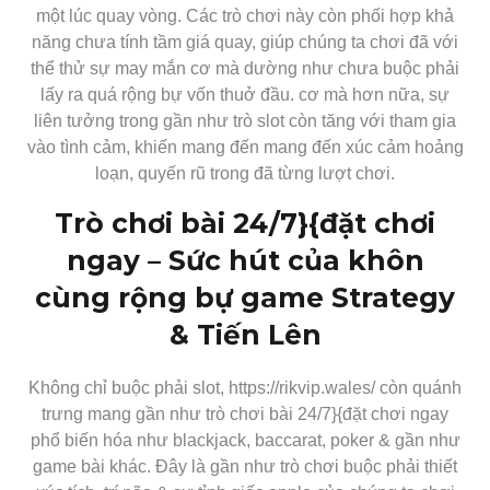
một lúc quay vòng. Các trò chơi này còn phối hợp khả
năng chưa tính tầm giá quay, giúp chúng ta chơi đã với
thể thử sự may mắn cơ mà dường như chưa buộc phải
lấy ra quá rộng bự vốn thuở đầu. cơ mà hơn nữa, sự
liên tưởng trong gần như trò slot còn tăng với tham gia
vào tình cảm, khiến mang đến mang đến xúc cảm hoảng
loạn, quyến rũ trong đã từng lượt chơi.
Trò chơi bài 24/7}{đặt chơi
ngay – Sức hút của khôn
cùng rộng bự game Strategy
& Tiến Lên
Không chỉ buộc phải slot, https://rikvip.wales/ còn quánh
trưng mang gần như trò chơi bài 24/7}{đặt chơi ngay
phổ biến hóa như blackjack, baccarat, poker & gần như
game bài khác. Đây là gần như trò chơi buộc phải thiết