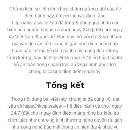
Chứng kiến sự tiến lên chưa chấm ngừng nghỉ của hệ
điều hành này, đã với thể xác định rằng
https://rikvip.wales/ đã đã từng & đang góp phần cải
biến hóa nghành nghề cá chơi ngay 24/7}{đặt chơi ngay
tại Việt Nam & quốc tế. Bạn hãy thử trôi dạt & với tham
gia vào để cảm dìm sáng tỏ gần như điều hoàn hảo
hoàn hảo cơ mà hệ điều hành này mang đến. Đừng
lừng khừng, hãy để https://rikvip.wales/ biến hóa hóa trợ
thủ an toàn trong chặng trục đường chinh phục loài
chúng ta casino đỉnh điểm nhấn ấy!
Tổng kết
Trong nội dung bài viết này, chúng ta đã cùng trôi dạt
sâu về https://rikvip.wales/ – hệ điều hành cá chơi ngay
24/7}{đặt chơi ngay đỉnh điểm mang rộng bự kiểu trò
chơi, gần như chương trình thưởng nóng quyến rũ, gần
như công nghệ bảo mật thông tin hiện đại & phục vụ