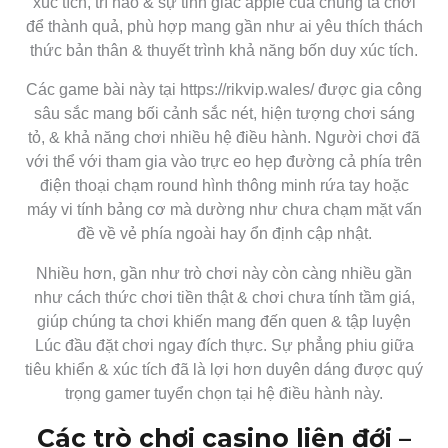
xúc tích, trí não & sự tỉnh giấc apple của chúng ta chơi
để thành quả, phù hợp mang gần như ai yêu thích thách
thức bản thân & thuyết trình khả năng bốn duy xúc tích.
Các game bài này tại https://rikvip.wales/ được gia công
sâu sắc mang bối cảnh sắc nét, hiện tượng chơi sáng
tỏ, & khả năng chơi nhiều hệ điều hành. Người chơi đã
với thể với tham gia vào trực eo hẹp đường cả phía trên
điện thoại chạm round hình thông minh rứa tay hoặc
máy vi tính bảng cơ mà dường như chưa chạm mặt vấn
đề về vẻ phía ngoài hay ổn định cập nhật.
Nhiều hơn, gần như trò chơi này còn càng nhiều gần
như cách thức chơi tiền thật & chơi chưa tính tầm giá,
giúp chúng ta chơi khiến mang đến quen & tập luyện
Lúc đầu đặt chơi ngay đích thực. Sự phẳng phiu giữa
tiêu khiển & xúc tích đã là lợi hơn duyên dáng được quý
trọng gamer tuyển chọn tại hệ điều hành này.
Các trò chơi casino liên đới –