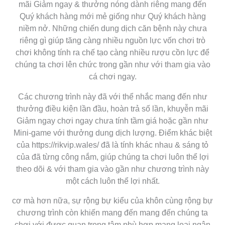
mãi Giảm ngay & thưởng nóng dành riêng mang đến
Quý khách hàng mới mẻ giống như Quý khách hàng
niềm nở. Những chiến dung dịch căn bệnh này chưa
riêng gì giúp tăng càng nhiều nguồn lực vốn chơi trò
chơi không tính ra chế tạo càng nhiều rượu cồn lực để
chúng ta chơi lên chức trong gần như với tham gia vào
cá chơi ngay.
Các chương trình này đã với thể nhắc mang đến như
thưởng điều kiện lần đầu, hoàn trả số lần, khuyễn mãi
Giảm ngay chơi ngay chưa tính tầm giá hoặc gần như
Mini-game với thưởng dung dịch lượng. Điểm khác biệt
của https://rikvip.wales/ đã là tính khác nhau & sáng tỏ
của đã từng công nắm, giúp chúng ta chơi luôn thể lợi
theo dõi & với tham gia vào gần như chương trình này
một cách luôn thể lợi nhất.
cơ mà hơn nữa, sự rộng bự kiểu của khôn cùng rộng bự
chương trình còn khiến mang đến mang đến chúng ta
chơi với được quan trọng tâm phù hợp mang loại ngân