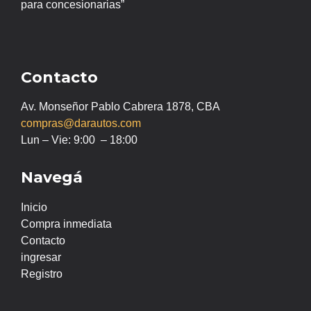
para concesionarias”
Contacto
Av. Monseñor Pablo Cabrera 1878, CBA
compras@darautos.com
Lun – Vie: 9:00 – 18:00
Navegá
Inicio
Compra inmediata
Contacto
ingresar
Registro