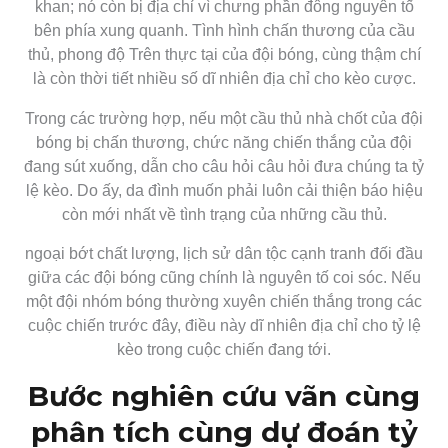
khan; nó còn bị địa chỉ vì chưng phần đông nguyên tố
bên phía xung quanh. Tình hình chấn thương của cầu
thủ, phong độ Trên thực tại của đội bóng, cùng thậm chí
là còn thời tiết nhiều số dĩ nhiên địa chỉ cho kèo cược.
Trong các trường hợp, nếu một cầu thủ nhà chốt của đội
bóng bị chấn thương, chức năng chiến thắng của đội
đang sút xuống, dẫn cho câu hỏi câu hỏi đưa chúng ta tỷ
lệ kèo. Do ấy, da đình muốn phải luôn cải thiện báo hiệu
còn mới nhất về tình trạng của những cầu thủ.
ngoại bớt chất lượng, lịch sử dân tộc cạnh tranh đối đầu
giữa các đội bóng cũng chính là nguyên tố coi sóc. Nếu
một đội nhóm bóng thường xuyên chiến thắng trong các
cuộc chiến trước đây, điều này dĩ nhiên địa chỉ cho tỷ lệ
kèo trong cuộc chiến đang tới.
Bước nghiên cứu vãn cùng
phân tích cùng dự đoán tỷ