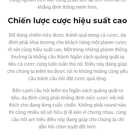
khẳng định thông minh hơn.
Chiến lược cược hiệu suất cao
Để đang chiếm hữu được thành quả trong cá cược, da
đình phải khai trương cho khách hàng một planer cược
rõ nét cùng hiệu suất cao. Một trong những planer thông
thường là khẳng cấu thành Ngân sách quăng quật ra
tiêu cá cược cùng luôn tuân thủ nó. Điều này đang giúp
cho chúng ta kiểm tra được rủi ro khủng hoảng cùng yêu
cầu tránh câu hỏi đặt cược quá rộng.
Bên cạnh câu hỏi kiểm tra Ngân sách quăng quật ra
tiêu, da đình cũng phải khẳng định mức cược mê mê
thích cho đang từng cuộc chiến. Không phải round nào
thì cũng nhiều số sở hữu tỷ lệ kèo vì chưng nhau, cùng
câu hỏi am hiểu điều này đang giúp cho chúng ta chỉ
dẫn hỏi chọn tuyệt đối hơn.