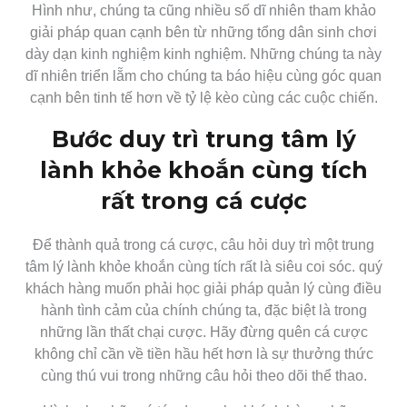
Hình như, chúng ta cũng nhiều số dĩ nhiên tham khảo
giải pháp quan cạnh bên từ những tổng dân sinh chơi
dày dạn kinh nghiệm kinh nghiệm. Những chúng ta này
dĩ nhiên triển lẵm cho chúng ta báo hiệu cùng góc quan
cạnh bên tinh tế hơn về tỷ lệ kèo cùng các cuộc chiến.
Bước duy trì trung tâm lý
lành khỏe khoắn cùng tích
rất trong cá cược
Để thành quả trong cá cược, câu hỏi duy trì một trung
tâm lý lành khỏe khoắn cùng tích rất là siêu coi sóc. quý
khách hàng muốn phải học giải pháp quản lý cùng điều
hành tình cảm của chính chúng ta, đặc biệt là trong
những lần thất chại cược. Hãy đừng quên cá cược
không chỉ cần về tiền hầu hết hơn là sự thưởng thức
cùng thú vui trong những câu hỏi theo dõi thể thao.