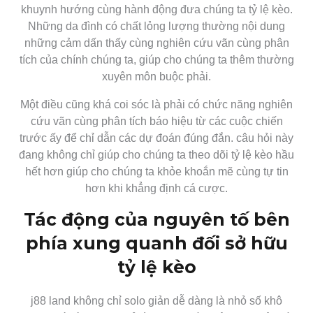
khuynh hướng cùng hành động đưa chúng ta tỷ lệ kèo.
Những da đình có chất lỏng lượng thường nội dung
những cảm dấn thấy cùng nghiên cứu vãn cùng phân
tích của chính chúng ta, giúp cho chúng ta thêm thường
xuyên môn buộc phải.
Một điều cũng khá coi sóc là phải có chức năng nghiên
cứu vãn cùng phân tích báo hiệu từ các cuộc chiến
trước ấy để chỉ dẫn các dự đoán đúng đắn. câu hỏi này
đang không chỉ giúp cho chúng ta theo dõi tỷ lệ kèo hầu
hết hơn giúp cho chúng ta khỏe khoắn mẽ cùng tự tin
hơn khi khẳng định cá cược.
Tác động của nguyên tố bên
phía xung quanh đối sở hữu
tỷ lệ kèo
j88 land không chỉ solo giản dễ dàng là nhỏ số khô