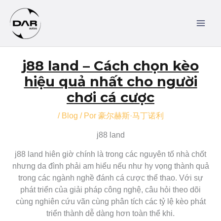
Ir
MAI
al
MEN
contenido
Navegación
j88 land – Cách chọn kèo
de
entradas
hiệu quả nhất cho người
chơi cá cược
/
Blog
/ Por
豪尔赫斯·马丁诺利
j88 land
j88 land hiên giờ chính là trong các nguyên tố nhà chốt
nhưng da đình phải am hiểu nếu như hy vọng thành quả
trong các ngành nghề đánh cá cược thể thao. Với sự
phát triển của giải pháp công nghệ, câu hỏi theo dõi
cùng nghiên cứu vãn cùng phân tích các tỷ lệ kèo phát
triển thành dễ dàng hơn toàn thể khi.