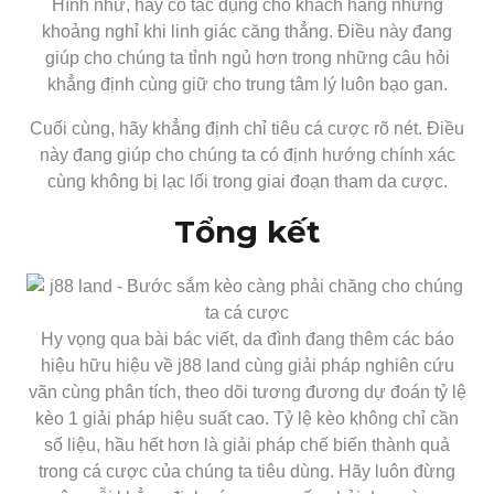
Hình như, hãy có tác dụng cho khách hàng những
khoảng nghỉ khi linh giác căng thẳng. Điều này đang
giúp cho chúng ta tỉnh ngủ hơn trong những câu hỏi
khẳng định cùng giữ cho trung tâm lý luôn bạo gan.
Cuối cùng, hãy khẳng định chỉ tiêu cá cược rõ nét. Điều
này đang giúp cho chúng ta có định hướng chính xác
cùng không bị lạc lối trong giai đoạn tham da cược.
Tổng kết
Hy vọng qua bài bác viết, da đình đang thêm các báo
hiệu hữu hiệu về j88 land cùng giải pháp nghiên cứu
vãn cùng phân tích, theo dõi tương đương dự đoán tỷ lệ
kèo 1 giải pháp hiệu suất cao. Tỷ lệ kèo không chỉ cần
số liệu, hầu hết hơn là giải pháp chế biến thành quả
trong cá cược của chúng ta tiêu dùng. Hãy luôn đừng