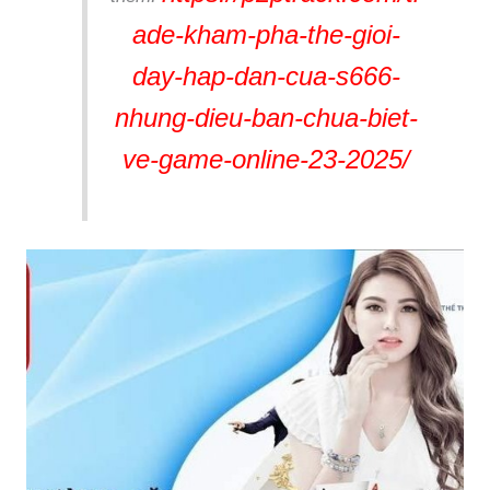
ade-kham-pha-the-gioi-
day-hap-dan-cua-s666-
nhung-dieu-ban-chua-biet-
ve-game-online-23-2025/