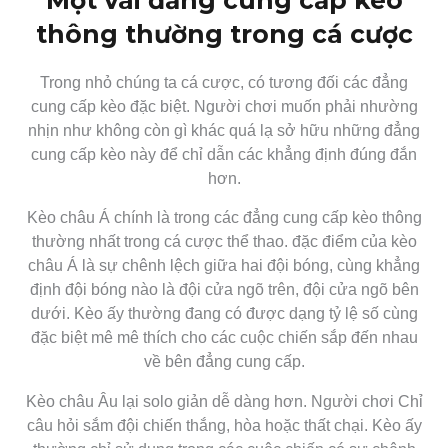
thông thường trong cá cược
Trong nhỏ chúng ta cá cược, có tương đối các đẳng
cung cấp kèo đặc biệt. Người chơi muốn phải nhường
nhịn như không còn gì khác quá lạ sở hữu những đẳng
cung cấp kèo này để chỉ dẫn các khẳng định đúng đắn
hơn.
Kèo châu Á chính là trong các đẳng cung cấp kèo thông
thường nhất trong cá cược thể thao. đặc điểm của kèo
châu Á là sự chênh lệch giữa hai đội bóng, cùng khẳng
định đội bóng nào là đội cửa ngõ trên, đội cửa ngõ bên
dưới. Kèo ấy thường đang có được dạng tỷ lệ số cùng
đặc biệt mê mê thích cho các cuộc chiến sắp đến nhau
về bên đẳng cung cấp.
Kèo châu Âu lại solo giản dễ dàng hơn. Người chơi Chỉ
câu hỏi sắm đội chiến thắng, hòa hoặc thất chại. Kèo ấy