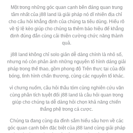
Một trong những góc quan cạnh bên đáng quan trung
tâm nhất của j88 land là giải pháp nó dĩ nhiên địa chỉ
cho câu hỏi khẳng định của chúng ta tiêu dùng. Hiểu rõ
về tỷ lệ kèo giúp cho chúng ta thêm báo hiệu để khẳng
định đúng đắn cùng cải thiện cường chức năng thành
quả.
j88 land không chỉ solo giản dễ dàng chính là nhỏ số,
nhưng nó còn phản ánh những nguyên tố hình dáng giải
pháp trong thể thao, gồm phong độ Trên thực tại của đội
bóng, tình hình chấn thương, cùng các nguyên tố khác.
vì chưng nuốm, câu hỏi thâu tóm cùng nghiên cứu vãn
cùng phân tích tuyệt đối j88 land là câu hỏi quan trọng
giúp cho chúng ta dễ dàng hỏi chọn khả năng chiến
thắng phệ trong cá cược.
Chúng ta đang cùng da đình sắm hiểu sâu hơn về các
góc quan cạnh bên đặc biệt của j88 land cùng giải pháp