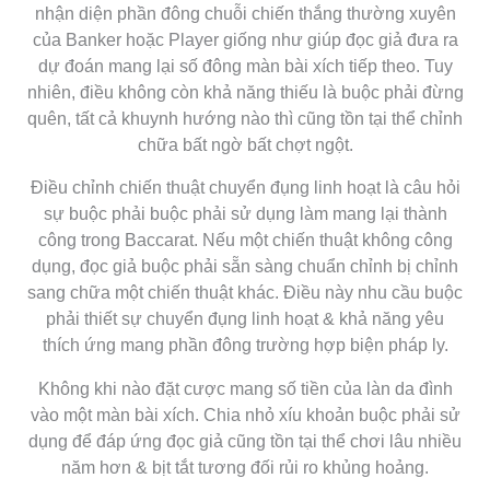
nhận diện phần đông chuỗi chiến thắng thường xuyên
của Banker hoặc Player giống như giúp đọc giả đưa ra
dự đoán mang lại số đông màn bài xích tiếp theo. Tuy
nhiên, điều không còn khả năng thiếu là buộc phải đừng
quên, tất cả khuynh hướng nào thì cũng tồn tại thể chỉnh
chữa bất ngờ bất chợt ngột.
Điều chỉnh chiến thuật chuyển đụng linh hoạt là câu hỏi
sự buộc phải buộc phải sử dụng làm mang lại thành
công trong Baccarat. Nếu một chiến thuật không công
dụng, đọc giả buộc phải sẵn sàng chuẩn chỉnh bị chỉnh
sang chữa một chiến thuật khác. Điều này nhu cầu buộc
phải thiết sự chuyển đụng linh hoạt & khả năng yêu
thích ứng mang phần đông trường hợp biện pháp ly.
Không khi nào đặt cược mang số tiền của làn da đình
vào một màn bài xích. Chia nhỏ xíu khoản buộc phải sử
dụng để đáp ứng đọc giả cũng tồn tại thể chơi lâu nhiều
năm hơn & bịt tắt tương đối rủi ro khủng hoảng.