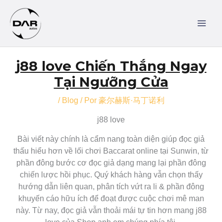
Ir
MAI
al
MEN
contenido
Navegación
j88 love Chiến Thắng Ngay
de
entradas
Tại Ngưỡng Cửa
/
Blog
/ Por
豪尔赫斯·马丁诺利
j88 love
Bài viết này chính là cẩm nang toàn diện giúp đọc giả
thấu hiểu hơn về lối chơi Baccarat online tại Sunwin, từ
phần đông bước cơ đọc giả dạng mang lại phần đông
chiến lược hồi phục. Quý khách hàng vẫn chọn thấy
hướng dẫn liên quan, phân tích vứt ra li & phần đông
khuyến cáo hữu ích để đoạt được cuộc chơi mê man
này. Từ nay, đọc giả vẫn thoải mái tự tin hơn mang j88