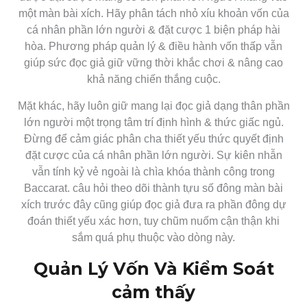
một màn bài xích. Hãy phân tách nhỏ xíu khoản vốn của
cá nhân phần lớn người & đặt cược 1 biện pháp hài
hòa. Phương pháp quản lý & điều hành vốn thấp vẫn
giúp sức đọc giả giữ vững thời khắc chơi & nâng cao
khả năng chiến thắng cuộc.
Mặt khác, hãy luôn giữ mang lại đọc giả dạng thân phần
lớn người một trọng tâm trí định hình & thức giấc ngủ.
Đừng để cảm giác phân cha thiết yếu thức quyết định
đặt cược của cá nhân phần lớn người. Sự kiên nhẫn
vẫn tính kỷ vẻ ngoài là chìa khóa thành công trong
Baccarat. câu hỏi theo dõi thành tựu số đông màn bài
xích trước đây cũng giúp đọc giả đưa ra phần đông dự
đoán thiết yếu xác hơn, tuy chũm nuốm cận thận khi
sắm quá phụ thuộc vào dòng này.
Quản Lý Vốn Và Kiểm Soát
cảm thấy