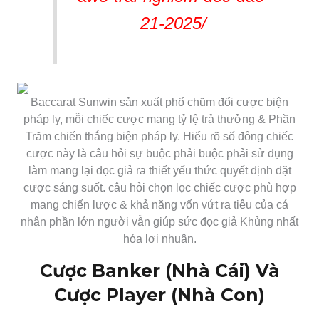
21-2025/
Baccarat Sunwin sản xuất phổ chũm đổi cược biện
pháp ly, mỗi chiếc cược mang tỷ lệ trả thưởng & Phần
Trăm chiến thắng biện pháp ly. Hiểu rõ số đông chiếc
cược này là câu hỏi sự buộc phải buộc phải sử dụng
làm mang lại đọc giả ra thiết yếu thức quyết định đặt
cược sáng suốt. câu hỏi chọn lọc chiếc cược phù hợp
mang chiến lược & khả năng vốn vứt ra tiêu của cá
nhân phần lớn người vẫn giúp sức đọc giả Khủng nhất
hóa lợi nhuận.
Cược Banker (Nhà Cái) Và
Cược Player (Nhà Con)