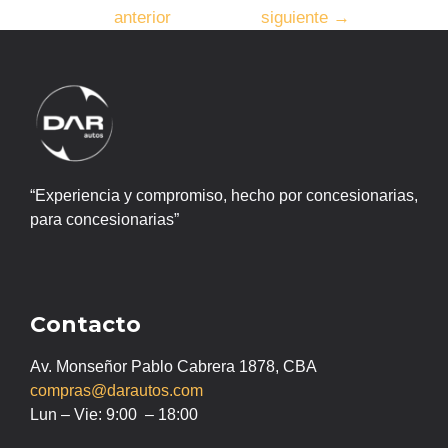
anterior
siguiente
→
“Experiencia y compromiso, hecho por concesionarias,
para concesionarias”
Contacto
Av. Monseñor Pablo Cabrera 1878, CBA
compras@darautos.com
Lun – Vie: 9:00 – 18:00