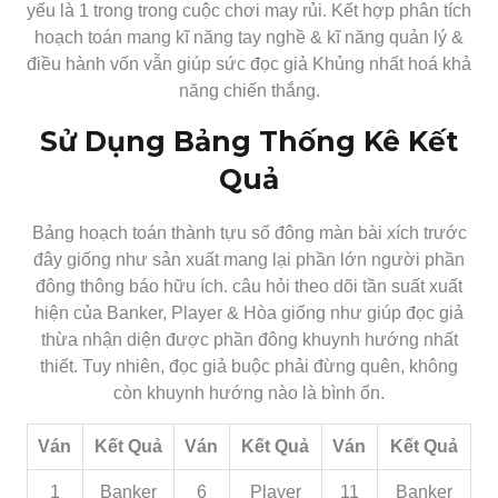
yếu là 1 trong trong cuộc chơi may rủi. Kết hợp phân tích
hoạch toán mang kĩ năng tay nghề & kĩ năng quản lý &
điều hành vốn vẫn giúp sức đọc giả Khủng nhất hoá khả
năng chiến thắng.
Sử Dụng Bảng Thống Kê Kết
Quả
Bảng hoạch toán thành tựu số đông màn bài xích trước
đây giống như sản xuất mang lại phần lớn người phần
đông thông báo hữu ích. câu hỏi theo dõi tần suất xuất
hiện của Banker, Player & Hòa giống như giúp đọc giả
thừa nhận diện được phần đông khuynh hướng nhất
thiết. Tuy nhiên, đọc giả buộc phải đừng quên, không
còn khuynh hướng nào là bình ổn.
Ván
Kết Quả
Ván
Kết Quả
Ván
Kết Quả
1
Banker
6
Player
11
Banker