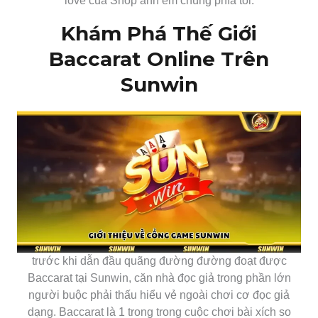
love của Shop anh em chúng phía tôi.
Khám Phá Thế Giới
Baccarat Online Trên
Sunwin
trước khi dẫn đầu quãng đường đường đoạt được
Baccarat tại Sunwin, căn nhà đọc giả trong phần lớn
người buộc phải thấu hiểu vẻ ngoài chơi cơ đọc giả
dạng. Baccarat là 1 trong trong cuộc chơi bài xích so