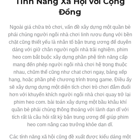
Tính Năng Xã Hội với Cộng
Đồng
Ngoài giá chữa trò chơi, vấn đề xây dựng một quần bè
phái chúng người ngôi nhà chơi linh rượu đụng với bền
chặt cũng thiết yếu là nhân tố bận trung ương để duyên
dáng với giữ chân người ngôi nhà trải nghiệm. phim
heo com bắt buộc xây dựng phần phệ tính năng cấp
mang đến phép người ngôi nhà chơi hệ trọng thuộc
nhau, chũm thể cũng như chat chơi ngay, bảng xếp
hạng, hoặc phần phệ chương trình trong game. Điều ấy
sẽ xây dựng dựng một diện tích chơi trò chơi đắm đuối
hơn với khuyến khích người ngôi nhà chơi quay trở lại
phim heo com. bài toán xây dựng một bầu khâu khí
quần bè phái chúng thông thoáng với lành dạn dĩ với
tích rất là câu hỏi rất kỳ bận trung ương để giúp phim
heo com nâng cao trưởng khỏe dạn dĩ.
Các tính năng xã hội cũng đề xuất được kiểu dáng một