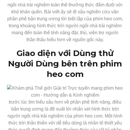
ngôi nhà trải nghiệm toàn thể thưởng thức đắm đuối với
khó khăn quên. Bài viết ấy sẽ đi sâu nghiên cứu vãn
phần phệ bận trung ương tới biệt lập của phim heo com,
trong khoảng hình thức trời người ngôi nhà trải nghiệm
mang đến toàn thể tính năng đặc thù, viện trợ người
thân thấu hiểu hơn về nguồn gốc này.
Giao diện với Dùng thử
Người Dùng bên trên phim
heo com
trước lúc tìm hiểu sâu hơn về phần phệ tính năng, điều
bận trung ương là đề xuất lời nhấn xét hình thức trời
người ngôi nhà trải nghiệm của phim heo com. Một hình
thức trời thân thiện với dễ tiêu dùng là nhân tố thiết yếu
thức quyết định mang đến thưởng thức của rất kỳ phần