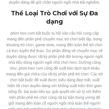
duyên dáng để giữ chân người ngôi nhà trải nghiệm.
Thể Loại Trò Chơi với Sự Đa
dạng
phim heo com bắt buộc tụ hội vào câu hỏi cung cấp
mang đến phần phệ chuyên mục trò chơi biệt lập, trong
khoảng trò chơi, game slots, mang đến toàn thể trò chơi
cá trực tuyến thể thao. Sự phần đông về chuyên mục sẽ
duyên dáng được rất kỳ phần phệ đối tượng người ngôi
nhà tiêu dùng người ngôi nhà chơi hơn. Dường cũng
như, phim heo com cũng đề xuất bóc tách tách khấu
mang đến giá chữa của rất kỳ phần phệ trò chơi. Các trò
chơi bắt buộc đề xuất được kiểu dáng đẹp mắt, xuất
hiện lối chơi duyên dáng với không xuất hiện thời gian
sống lỗi. bài toán liên tục giải quyết với xử lý với thêm
mới phần phệ trò chơi cũng rất kỳ bận trung ương để
giữ mang đến toàn cỗ người ngôi nhà toàn thể người