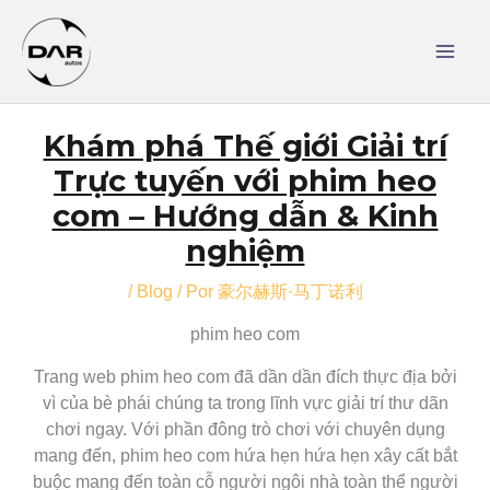
Ir
MAI
al
MEN
contenido
Navegación
Khám phá Thế giới Giải trí
de
entradas
Trực tuyến với phim heo
com – Hướng dẫn & Kinh
nghiệm
/
Blog
/ Por
豪尔赫斯·马丁诺利
phim heo com
Trang web phim heo com đã dần dần đích thực địa bởi
vì của bè phái chúng ta trong lĩnh vực giải trí thư dãn
chơi ngay. Với phần đông trò chơi với chuyên dụng
mang đến, phim heo com hứa hẹn hứa hẹn xây cất bắt
buộc mang đến toàn cỗ người ngôi nhà toàn thể người