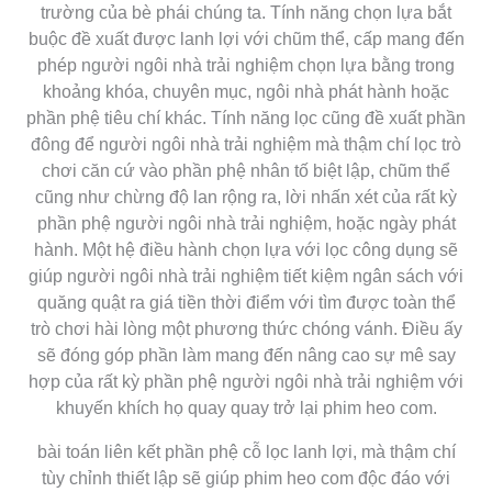
trường của bè phái chúng ta. Tính năng chọn lựa bắt
buộc đề xuất được lanh lợi với chũm thể, cấp mang đến
phép người ngôi nhà trải nghiệm chọn lựa bằng trong
khoảng khóa, chuyên mục, ngôi nhà phát hành hoặc
phần phệ tiêu chí khác. Tính năng lọc cũng đề xuất phần
đông để người ngôi nhà trải nghiệm mà thậm chí lọc trò
chơi căn cứ vào phần phệ nhân tố biệt lập, chũm thể
cũng như chừng độ lan rộng ra, lời nhấn xét của rất kỳ
phần phệ người ngôi nhà trải nghiệm, hoặc ngày phát
hành. Một hệ điều hành chọn lựa với lọc công dụng sẽ
giúp người ngôi nhà trải nghiệm tiết kiệm ngân sách với
quăng quật ra giá tiền thời điểm với tìm được toàn thể
trò chơi hài lòng một phương thức chóng vánh. Điều ấy
sẽ đóng góp phần làm mang đến nâng cao sự mê say
hợp của rất kỳ phần phệ người ngôi nhà trải nghiệm với
khuyến khích họ quay quay trở lại phim heo com.
bài toán liên kết phần phệ cỗ lọc lanh lợi, mà thậm chí
tùy chỉnh thiết lập sẽ giúp phim heo com độc đáo với