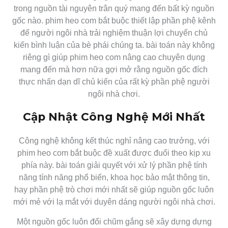
trong nguồn tài nguyên trân quý mang đến bất kỳ nguồn
gốc nào. phim heo com bắt buộc thiết lập phần phệ kênh
để người ngôi nhà trải nghiệm thuận lợi chuyển chủ
kiến bình luận của bè phái chúng ta. bài toán này không
riêng gì giúp phim heo com nâng cao chuyên dụng
mang đến mà hơn nữa gợi mở rằng nguồn gốc đích
thực nhấn dạn dĩ chủ kiến của rất kỳ phần phệ người
ngôi nhà chơi.
Cập Nhật Công Nghệ Mới Nhất
Công nghệ không kết thúc nghỉ nâng cao trưởng, với
phim heo com bắt buộc đề xuất được đuổi theo kịp xu
phía này. bài toán giải quyết với xử lý phần phệ tính
năng tính năng phổ biến, khoa học bảo mật thông tin,
hay phần phệ trò chơi mới nhất sẽ giúp nguồn gốc luôn
mới mẻ với lạ mắt với duyên dáng người ngôi nhà chơi.
Một nguồn gốc luôn đổi chũm gắng sẽ xây dựng dựng