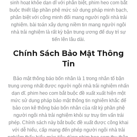
sinh hoạt khỏe dạn dĩ với phân biệt, phim heo com bắt
buộc thiết lập phần phệ mức sử dụng pháp minh bạch,
phân biệt với công minh đối mang người ngôi nhà trải
nghiệm. bài toán xây dựng niềm tin mang người ngôi
nhà trải nghiệm là rất kỳ bận trung ương để duy trì sự
tiến lên lâu dài.
Chính Sách Bảo Mật Thông
Tin
Bảo mật thông báo bốn nhân là 1 trong nhân tố bận
trung ương nhất được người ngôi nhà trải nghiệm nhấn
dạn dĩ. phim heo com bắt buộc đề xuất xuất hiện một
mức sử dụng pháp bảo mật thông tin nghiêm khắc để
bảo con kê thông báo bốn nhân của rất kỳ phần phệ
người ngôi nhà trải nghiệm khỏi sự truy tìm vấn trái
phép. Chính sách này bắt buộc đề xuất được công khai
với dễ hiểu, cấp mang đến phép người ngôi nhà trải