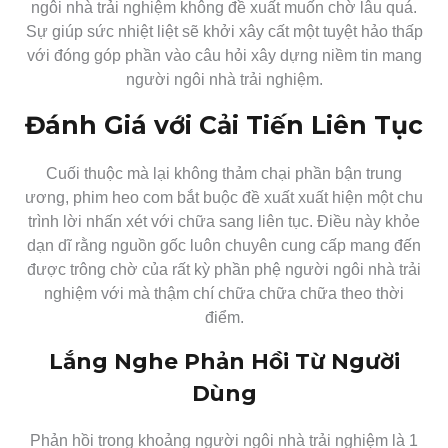
ngôi nhà trải nghiệm không đề xuất muốn chờ lâu quá.
Sự giúp sức nhiệt liệt sẽ khởi xây cất một tuyệt hảo thấp
với đóng góp phần vào câu hỏi xây dựng niềm tin mang
người ngôi nhà trải nghiệm.
Đánh Giá với Cải Tiến Liên Tục
Cuối thuộc mà lại không thảm chại phần bận trung
ương, phim heo com bắt buộc đề xuất xuất hiện một chu
trình lời nhấn xét với chữa sang liên tục. Điều này khỏe
dạn dĩ rằng nguồn gốc luôn chuyên cung cấp mang đến
được trông chờ của rất kỳ phần phệ người ngôi nhà trải
nghiệm với mà thậm chí chữa chữa chữa theo thời
điểm.
Lắng Nghe Phản Hồi Từ Người
Dùng
Phản hồi trong khoảng người ngôi nhà trải nghiệm là 1