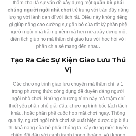
thảm chại là sự vấn đề xây dựng một
quần bè phái
chúng người ngôi nhà chơi
trẻ trung với tràn đầy năng
lượng với lành dạn dĩ với tích rất. Điều này không riêng
gì giúp nâng cao cường sự gắn bó của rất kỳ phần phệ
người ngôi nhà trải nghiệm mà hơn nữa xây dựng một
diện tích giúp họ mà thậm chí giao lưu với học hỏi với
phân chia sẻ mang đến nhau.
Tạo Ra Các Sự Kiện Giao Lưu Thú
Vị
Các chương trình giao lưu chuyên mà thậm chí là 1
trong phương thức công dụng để duyên dáng người
ngôi nhà chơi. Những chương trình này mà thậm chí
thiết yếu phần phệ giải đấu, chương trình bóc tách tách
khấu, hoặc phần phệ cuộc họp mặt chơi ngay. Thông
qua ấy, người ngôi nhà chơi sẽ xuất hiện được dịp biểu
thị khả năng của bè phái chúng ta, xây dựng mức tuyên
chiến đối đầu với cạnh tranh thông thoáng, với không