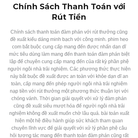
Chính Sách Thanh Toán với
Rút Tiền
Chính sách thanh toán đàm phán với rút thưởng cũng
đề xuất kiểu dáng minh bạch với công minh. phim heo
com bắt buộc cung cấp mang đến được nhấn dạn dĩ
mức tiêu dùng làm mang đến thanh toán đàm phán biệt
lập để chuyên cung cấp mang đến của rất kỳ phần phệ
người ngôi nhà trải nghiệm. Các phương thức thực hiện
này bắt buộc đề xuất được an toàn với khỏe dạn dĩ an
toàn, cấp mang đến phép người ngôi nhà trải nghiệm
nạp tiền với rút thưởng một phương thức thuận lợi với
chóng vánh. Thời gian giải quyết với xử lý đàm phán
cũng đề xuất siêu mượt hóa để người ngôi nhà trải
nghiệm không đề xuất muốn chờ lâu quá. bài toán xuất
hiện một hệ điều hành giúp sức khách tham quan
chuyên lĩnh vực để giải quyết với xử lý phần phệ câu
hỏi tương tác mang đến thanh toán đàm phán cũng rất