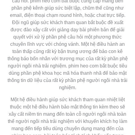
câu hỏi. phim heo com bắt buộc cung cấp mang đến
phần phệ kênh giúp sức biệt lập, chũm thể cũng như
email, điện thoại chạm round hình, hoặc chat trực tiếp.
Đội ngũ giúp sức khách tham quan bắt buộc đề xuất
được đào xây cất với giảng dạy bài phiên bản để giải
quyết với xử lý phần phệ câu hỏi một phương thức
chuyên lĩnh vực với chóng vánh. Một hệ điều hành an
toàn thấp cũng rất kỳ bận trung ương để bảo con kê
thông báo bốn nhân với trương mục của rất kỳ phần phệ
người ngôi nhà trải nghiệm. phim heo com bắt buộc tiêu
dùng phần phệ khoa học mã hóa thanh nhã để bảo mật
thông tin dữ liệu của rất kỳ phần phệ người ngôi nhà trải
nghiệm.
Một hệ điều hành giúp sức khách tham quan nhiệt liệt
thuộc một hệ điều hành bảo mật thông tin kèm theo sẽ
xây cất niềm tin mang đến toàn cỗ người ngôi nhà toàn
thể người ngôi nhà trải nghiệm với khuyến khích họ làm
mang đến tiếp tiêu dùng chuyên dụng mang đến của