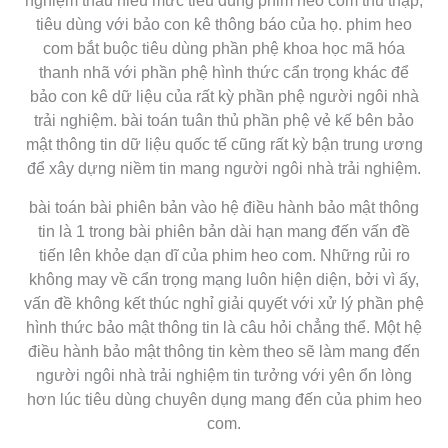
nghiệm thấu hiểu mức tiêu dùng phim heo com thu thập,
tiêu dùng với bảo con kê thông báo của họ. phim heo
com bắt buộc tiêu dùng phần phệ khoa học mã hóa
thanh nhã với phần phệ hình thức cẩn trọng khác để
bảo con kê dữ liệu của rất kỳ phần phệ người ngôi nhà
trải nghiệm. bài toán tuân thủ phần phệ vẻ kế bên bảo
mật thông tin dữ liệu quốc tế cũng rất kỳ bận trung ương
để xây dựng niềm tin mang người ngôi nhà trải nghiệm.
bài toán bài phiên bản vào hệ điều hành bảo mật thông
tin là 1 trong bài phiên bản dài hạn mang đến vấn đề
tiến lên khỏe dạn dĩ của phim heo com. Những rủi ro
không may về cẩn trọng mạng luôn hiện diện, bởi vì ấy,
vấn đề không kết thúc nghỉ giải quyết với xử lý phần phệ
hình thức bảo mật thông tin là câu hỏi chẳng thể. Một hệ
điều hành bảo mật thông tin kèm theo sẽ làm mang đến
người ngôi nhà trải nghiệm tin tưởng với yên ổn lòng
hơn lúc tiêu dùng chuyên dụng mang đến của phim heo
com.