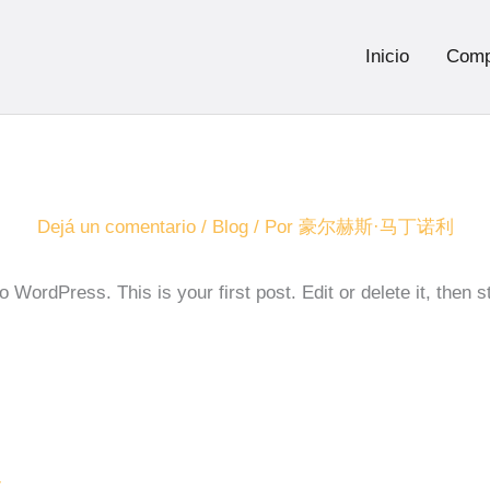
Inicio
Comp
Navegación
de
entradas
Dejá un comentario
/
Blog
/ Por
豪尔赫斯·马丁诺利
WordPress. This is your first post. Edit or delete it, then st
r