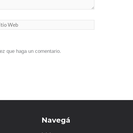
tio
eb
vez que haga un comentario.
Navegá