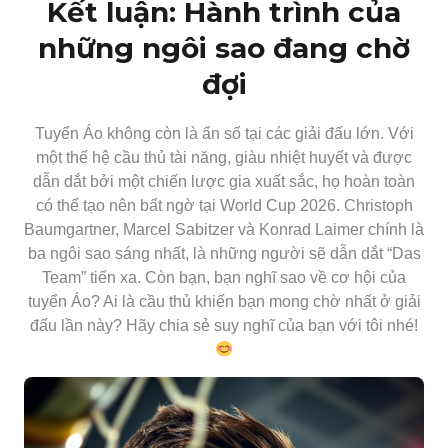
Kết luận: Hành trình của
những ngôi sao đang chờ
đợi
Tuyển Áo không còn là ẩn số tại các giải đấu lớn. Với
một thế hệ cầu thủ tài năng, giàu nhiệt huyết và được
dẫn dắt bởi một chiến lược gia xuất sắc, họ hoàn toàn
có thể tạo nên bất ngờ tại World Cup 2026. Christoph
Baumgartner, Marcel Sabitzer và Konrad Laimer chính là
ba ngôi sao sáng nhất, là những người sẽ dẫn dắt “Das
Team” tiến xa. Còn bạn, bạn nghĩ sao về cơ hội của
tuyển Áo? Ai là cầu thủ khiến bạn mong chờ nhất ở giải
đấu lần này? Hãy chia sẻ suy nghĩ của bạn với tôi nhé!