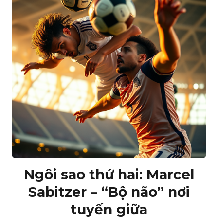
Ngôi sao thứ hai: Marcel
Sabitzer – “Bộ não” nơi
tuyến giữa