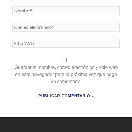
Nombre*
Correo
electrónico*
Sitio
Web
Guardar mi nombre, correo electrónico y sitio web
en este navegador para la próxima vez que haga
un comentario.