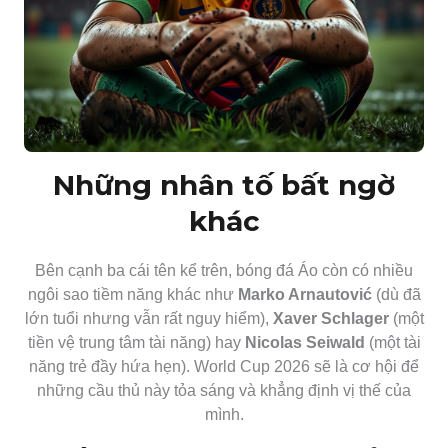
Những nhân tố bất ngờ
khác
Bên cạnh ba cái tên kể trên, bóng đá Áo còn có nhiều
ngôi sao tiềm năng khác như
Marko Arnautović
(dù đã
lớn tuổi nhưng vẫn rất nguy hiểm),
Xaver Schlager
(một
tiền vệ trung tâm tài năng) hay
Nicolas Seiwald
(một tài
năng trẻ đầy hứa hẹn). World Cup 2026 sẽ là cơ hội để
những cầu thủ này tỏa sáng và khẳng định vị thế của
mình.