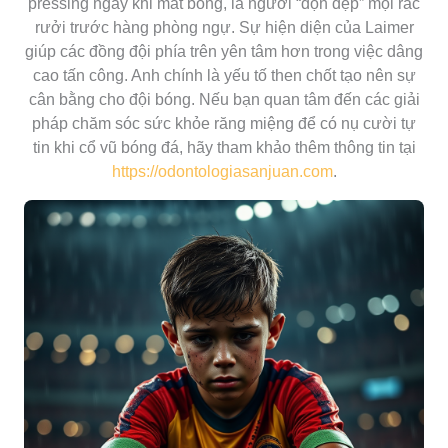
pressing ngay khi mất bóng, là người “dọn dẹp” mọi rác
rưởi trước hàng phòng ngự. Sự hiện diện của Laimer
giúp các đồng đội phía trên yên tâm hơn trong việc dâng
cao tấn công. Anh chính là yếu tố then chốt tạo nên sự
cân bằng cho đội bóng. Nếu bạn quan tâm đến các giải
pháp chăm sóc sức khỏe răng miệng để có nụ cười tự
tin khi cổ vũ bóng đá, hãy tham khảo thêm thông tin tại
https://odontologiasanjuan.com
.