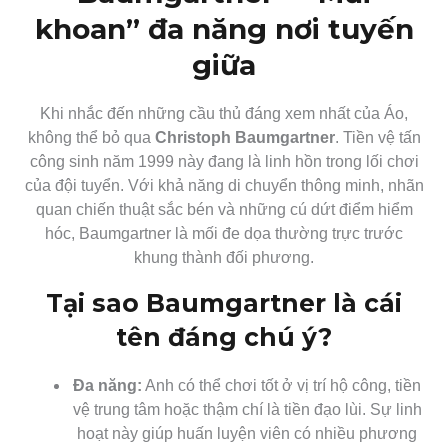
khoan” đa năng nơi tuyến
giữa
Khi nhắc đến những cầu thủ đáng xem nhất của Áo,
không thể bỏ qua
Christoph Baumgartner
. Tiền vệ tấn
công sinh năm 1999 này đang là linh hồn trong lối chơi
của đội tuyển. Với khả năng di chuyển thông minh, nhãn
quan chiến thuật sắc bén và những cú dứt điểm hiểm
hóc, Baumgartner là mối đe dọa thường trực trước
khung thành đối phương.
Tại sao Baumgartner là cái
tên đáng chú ý?
Đa năng:
Anh có thể chơi tốt ở vị trí hộ công, tiền
vệ trung tâm hoặc thậm chí là tiền đạo lùi. Sự linh
hoạt này giúp huấn luyện viên có nhiều phương