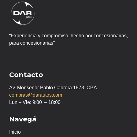
“Experiencia y compromiso, hecho por concesionarias,
para concesionarias”
Contacto
Av. Monseñor Pablo Cabrera 1878, CBA
compras@darautos.com
Lun – Vie: 9:00 – 18:00
Navegá
Inicio