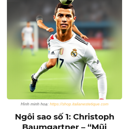
Hình minh hoạ:
https://shop.italianestetique.com
Ngôi sao số 1: Christoph
Baumgartner – “Mũi