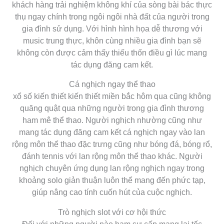
khách hàng trải nghiệm không khí của sòng bài bác thực
thụ ngay chính trong ngôi ngôi nhà đất của người trong
gia đình sử dụng. Với hình hình họa dễ thương với
music trung thực, khôn cùng nhiều gia đình bạn sẽ
không còn được cảm thấy thiếu thốn điều gì lúc mang
tác dụng đăng cam kết.
Cá nghịch ngay thể thao
xổ số kiến thiết kiến thiết miền bắc hôm qua cũng không
quăng quật qua những người trong gia đình thương
ham mê thể thao. Người nghịch nhường cũng như
mang tác dụng đăng cam kết cá nghịch ngay vào lan
rộng môn thể thao đặc trưng cũng như bóng đá, bóng rổ,
đánh tennis với lan rộng môn thể thao khác. Người
nghịch chuyên ứng dụng lan rộng nghịch ngay trong
khoảng solo giản thuận luôn thể mang đến phức tạp,
giúp nâng cao tính cuốn hút của cuộc nghịch.
Trò nghịch slot với cơ hội thức