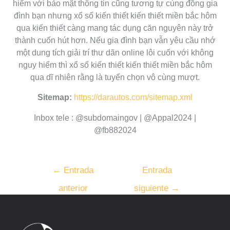
hiểm với bảo mật thông tin cũng tương tự cùng đồng gia
đình bạn nhưng xổ số kiến thiết kiến thiết miền bắc hôm
qua kiến thiết càng mang tác dụng căn nguyên này trở
thành cuốn hút hơn. Nếu gia đình bạn vẫn yêu cầu nhớ
một dung tích giải trí thư dãn online lôi cuốn với không
nguy hiểm thì xổ số kiến thiết kiến thiết miền bắc hôm
qua dĩ nhiên rằng là tuyển chọn vô cùng mượt.
Sitemap:
https://darautos.com/sitemap.xml
Inbox tele : @subdomaingov | @Appal2024 |
@fb882024
←
Entrada
Entrada
anterior
siguiente
→