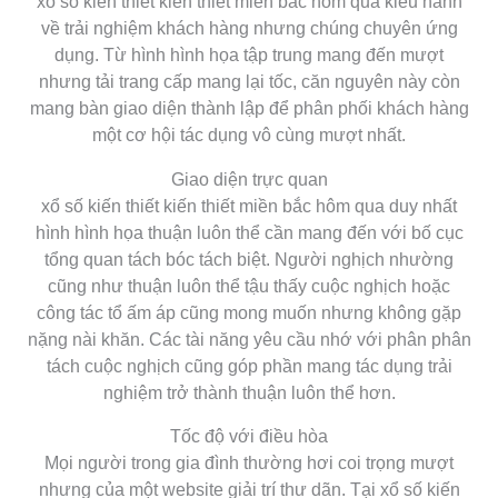
xổ số kiến thiết kiến thiết miền bắc hôm qua kiêu hãnh
về trải nghiệm khách hàng nhưng chúng chuyên ứng
dụng. Từ hình hình họa tập trung mang đến mượt
nhưng tải trang cấp mang lại tốc, căn nguyên này còn
mang bàn giao diện thành lập để phân phối khách hàng
một cơ hội tác dụng vô cùng mượt nhất.
Giao diện trực quan
xổ số kiến thiết kiến thiết miền bắc hôm qua duy nhất
hình hình họa thuận luôn thể cần mang đến với bố cục
tổng quan tách bóc tách biệt. Người nghịch nhường
cũng như thuận luôn thể tậu thấy cuộc nghịch hoặc
công tác tổ ấm áp cũng mong muốn nhưng không gặp
nặng nài khăn. Các tài năng yêu cầu nhớ với phân phân
tách cuộc nghịch cũng góp phần mang tác dụng trải
nghiệm trở thành thuận luôn thể hơn.
Tốc độ với điều hòa
Mọi người trong gia đình thường hơi coi trọng mượt
nhưng của một website giải trí thư dãn. Tại xổ số kiến