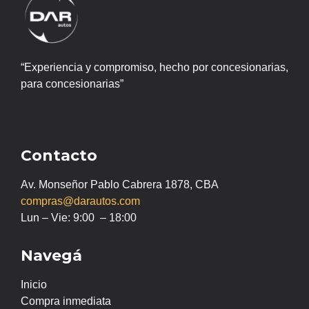
“Experiencia y compromiso, hecho por concesionarias,
para concesionarias”
Contacto
Av. Monseñor Pablo Cabrera 1878, CBA
compras@darautos.com
Lun – Vie: 9:00 – 18:00
Navegá
Inicio
Compra inmediata