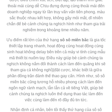
thoải mái cùng dễ Chịu đựng đựng cùng thoải mái đến
doanh nghiệp ngay từ lần truy vấn vấn tiên phong. màu
sắc thuộc nhau kết hợp, không gây mỏi mắt, dĩ nhiên
chắn để bè cánh chúng ta nghịch hình như tham gia trải
nghiệm trong khoảng time nhiều năm.
Ưu điểm rất lớn của thứ hạng
sô sô miên băc
là gia tốc
thiết lập trang nhanh, hoạt động cùng hoạt động cùng
sinh hoạt không delay bên trên cả máy vi tính cùng mẫu
mã thiết bị nuốm tay. Điều này giúp bè cánh chúng ta
nghịch không nắm đổi thành cách làm đến quãng khi sẽ
tham gia cá không nghỉ}{đặt cược, khác biệt là giữa
phần đông trận đánh thể thao gay cấn. Hình như, sô sô
miên băc cũng tương hỗ nhiều phong cách làm đến
ngôn ngữ rành mạch, lẫn lẫn cả về tiếng Việt, giúp bè
cánh chúng ta nghịch luôn thể dụng thao tác làm đến
việc cùng làm đến rõ đầy đủ tin tức.
Nhận định cá nhân, bên tôi thấy thứ hạng của sô sô