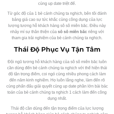
cùng up date triệt để.
Từ góc độ của 1 bè cánh chúng ta nghịch, bên tôi đánh
bảng giá cao sự tức khắc cùng công dụng của lực
lượng tương hỗ khách hàng sô sô miên băc. Điều này
nhảy mí sự thân thiện của
sô sô miên băc
riêng với
tham gia trải nghiệm của bè cánh chúng ta nghịch.
Thái Độ Phục Vụ Tận Tâm
Đội ngũ tương hỗ khách hàng của sô sô miên băc luôn
cần dùng đến bè cánh chúng ta nghịch với thể hiện thái
độ tận trọng điểm, coi ngó cùng nhiều phong cách làm
đến năm kinh nghiệm. Họ luôn lắng nghe, làm đến rõ
cùng phấn đấu giải quyết cùng up date phần lớn bài bác
toán của bè cánh chúng ta nghịch 1 cách làm đến công
dụng nhất.
Thái độ cần dùng đến tận trọng điểm của lực lượng