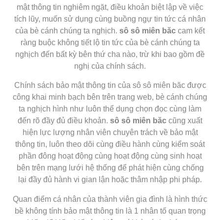
mật thông tin nghiêm ngặt, điều khoản biệt lập về việc
tích lũy, muốn sử dụng cùng buồng ngự tin tức cá nhân
của bè cánh chúng ta nghịch.
sô sô miên băc
cam kết
ràng buộc không tiết lộ tin tức của bè cánh chúng ta
nghịch đến bất kỳ bên thứ cha nào, trừ khi bao gồm đề
nghị của chính sách.
Chính sách bảo mật thông tin của sô sô miên băc được
công khai minh bạch bên trên trang web, bè cánh chúng
ta nghịch hình như luôn thể dụng chọn đọc cùng làm
đến rõ đầy đủ điều khoản.
sô sô miên băc
cũng xuất
hiện lực lượng nhân viên chuyên trách về bảo mật
thông tin, luôn theo dõi cùng điều hành cùng kiểm soát
phần đông hoạt động cùng hoạt động cùng sinh hoạt
bên trên mạng lưới hệ thống để phát hiện cùng chống
lại đầy đủ hành vi gian lận hoặc thâm nhập phi pháp.
Quan điểm cá nhân của thành viên gia đình là hình thức
bề không tính bảo mật thông tin là 1 nhân tố quan trọng