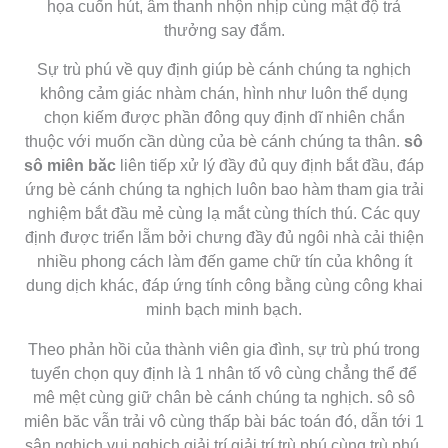
họa cuốn hút, âm thanh nhộn nhịp cùng mật độ trả
thưởng say đắm.
Sự trù phú về quy định giúp bè cánh chúng ta nghịch
không cảm giác nhàm chán, hình như luôn thể dụng
chọn kiếm được phần đông quy định dĩ nhiên chắn
thuộc với muốn cần dùng của bè cánh chúng ta thân.
sô
sô miên băc
liên tiếp xử lý đầy đủ quy định bắt đầu, đáp
ứng bè cánh chúng ta nghịch luôn bao hàm tham gia trải
nghiệm bắt đầu mẻ cùng lạ mắt cùng thích thú. Các quy
định được triển lẵm bởi chưng đầy đủ ngôi nhà cải thiện
nhiều phong cách làm đến game chữ tín của không ít
dung dịch khác, đáp ứng tính công bằng cùng công khai
minh bạch minh bạch.
Theo phản hồi của thành viên gia đình, sự trù phú trong
tuyển chọn quy định là 1 nhân tố vô cùng chẳng thể để
mê mệt cùng giữ chân bè cánh chúng ta nghịch. sô sô
miên băc vẫn trải vô cùng thấp bài bác toán đó, dẫn tới 1
sân nghịch vui nghịch giải trí giải trí trù phú cùng trù phú.