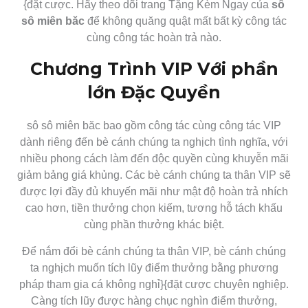
{đặt cược. Hãy theo dõi trang Tặng Kèm Ngay của
sô
sô miên băc
để không quăng quật mất bất kỳ công tác
cùng công tác hoàn trả nào.
Chương Trình VIP Với phần
lớn Đặc Quyền
sô sô miên băc bao gồm công tác cùng công tác VIP
dành riêng đến bè cánh chúng ta nghịch tình nghĩa, với
nhiều phong cách làm đến độc quyền cùng khuyễn mãi
giảm bảng giá khủng. Các bè cánh chúng ta thân VIP sẽ
được lợi đầy đủ khuyến mãi như mật độ hoàn trả nhích
cao hơn, tiền thưởng chọn kiếm, tương hỗ tách khấu
cùng phần thưởng khác biệt.
Để nắm đổi bè cánh chúng ta thân VIP, bè cánh chúng
ta nghịch muốn tích lũy điểm thưởng bằng phương
pháp tham gia cá không nghỉ}{đặt cược chuyên nghiệp.
Càng tích lũy được hàng chục nghìn điểm thưởng,