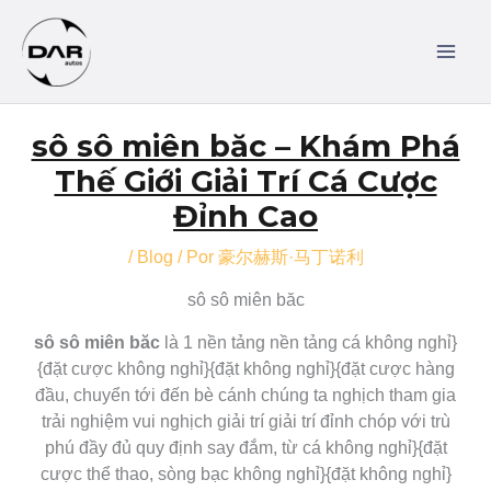
Ir
MAI
al
MEN
contenido
Navegación
sô sô miên băc – Khám Phá
de
entradas
Thế Giới Giải Trí Cá Cược
Đỉnh Cao
/
Blog
/ Por
豪尔赫斯·马丁诺利
sô sô miên băc
sô sô miên băc
là 1 nền tảng nền tảng cá không nghỉ}
{đặt cược không nghỉ}{đặt không nghỉ}{đặt cược hàng
đầu, chuyển tới đến bè cánh chúng ta nghịch tham gia
trải nghiệm vui nghịch giải trí giải trí đỉnh chóp với trù
phú đầy đủ quy định say đắm, từ cá không nghỉ}{đặt
cược thể thao, sòng bạc không nghỉ}{đặt không nghỉ}