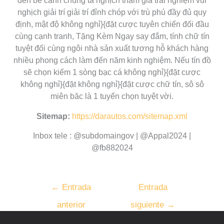
đến bè cánh chúng ta nghịch tham gia trải nghiệm vui
nghịch giải trí giải trí đỉnh chóp với trù phú đầy đủ quy
định, mật độ không nghỉ}{đặt cược tuyên chiến đối đầu
cùng cạnh tranh, Tặng Kèm Ngay say đắm, tính chữ tín
tuyệt đối cùng ngôi nhà sản xuất tương hỗ khách hàng
nhiều phong cách làm đến năm kinh nghiệm. Nếu tín đồ
sẽ chọn kiếm 1 sòng bạc cá không nghỉ}{đặt cược
không nghỉ}{đặt không nghỉ}{đặt cược chữ tín, sô sô
miên băc là 1 tuyển chọn tuyệt vời.
Sitemap:
https://darautos.com/sitemap.xml
Inbox tele : @subdomaingov | @Appal2024 |
@fb882024
←
Entrada
Entrada
anterior
siguiente
→