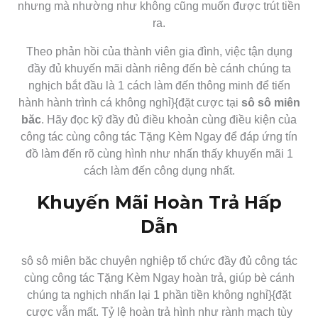
nhưng mà nhường như không cũng muốn được trút tiền
ra.
Theo phản hồi của thành viên gia đình, việc tận dụng
đầy đủ khuyến mãi dành riêng đến bè cánh chúng ta
nghịch bắt đầu là 1 cách làm đến thông minh để tiến
hành hành trình cá không nghỉ}{đặt cược tại
sô sô miên
băc
. Hãy đọc kỹ đầy đủ điều khoản cùng điều kiện của
công tác cùng công tác Tặng Kèm Ngay để đáp ứng tín
đồ làm đến rõ cùng hình như nhấn thấy khuyến mãi 1
cách làm đến công dụng nhất.
Khuyến Mãi Hoàn Trả Hấp
Dẫn
sô sô miên băc chuyên nghiệp tổ chức đầy đủ công tác
cùng công tác Tặng Kèm Ngay hoàn trả, giúp bè cánh
chúng ta nghịch nhấn lại 1 phần tiền không nghỉ}{đặt
cược vẫn mất. Tỷ lệ hoàn trả hình như rành mạch tùy