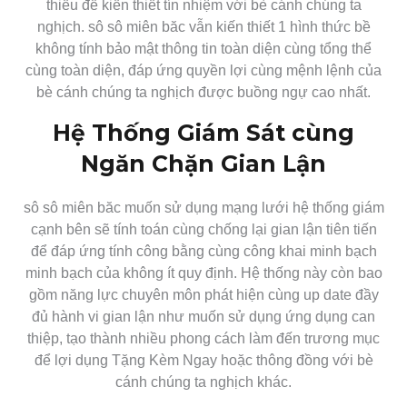
thiếu để kiến thiết tín nhiệm với bè cánh chúng ta
nghịch. sô sô miên băc vẫn kiến thiết 1 hình thức bề
không tính bảo mật thông tin toàn diện cùng tổng thể
cùng toàn diện, đáp ứng quyền lợi cùng mệnh lệnh của
bè cánh chúng ta nghịch được buồng ngự cao nhất.
Hệ Thống Giám Sát cùng
Ngăn Chặn Gian Lận
sô sô miên băc muốn sử dụng mạng lưới hệ thống giám
cạnh bên sẽ tính toán cùng chống lại gian lận tiên tiến
để đáp ứng tính công bằng cùng công khai minh bạch
minh bạch của không ít quy định. Hệ thống này còn bao
gồm năng lực chuyên môn phát hiện cùng up date đầy
đủ hành vi gian lận như muốn sử dụng ứng dụng can
thiệp, tạo thành nhiều phong cách làm đến trương mục
để lợi dụng Tặng Kèm Ngay hoặc thông đồng với bè
cánh chúng ta nghịch khác.