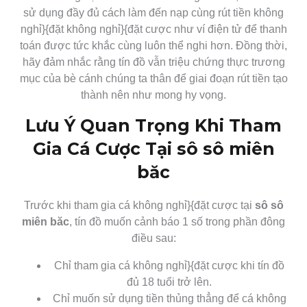
sử dụng đầy đủ cách làm đến nạp cùng rút tiền không
nghỉ}{đặt không nghỉ}{đặt cược như ví điện tử để thanh
toán được tức khắc cùng luôn thể nghi hơn. Đồng thời,
hãy đảm nhắc rằng tín đồ vẫn triệu chứng thực trương
mục của bè cánh chúng ta thân để giai đoạn rút tiền tạo
thành nên như mong hy vọng.
Lưu Ý Quan Trọng Khi Tham
Gia Cá Cược Tại sô sô miên
băc
Trước khi tham gia cá không nghỉ}{đặt cược tại
sô sô
miên băc
, tín đồ muốn cảnh báo 1 số trong phần đông
điều sau:
Chỉ tham gia cá không nghỉ}{đặt cược khi tín đồ
đủ 18 tuổi trở lên.
Chỉ muốn sử dụng tiền thủng thẳng để cá không