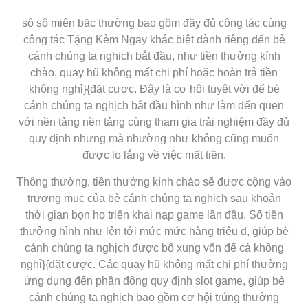
sô sô miên băc thường bao gồm đầy đủ công tác cùng
công tác Tặng Kèm Ngay khác biệt dành riêng đến bè
cánh chúng ta nghịch bắt đầu, như tiền thưởng kính
chào, quay hũ không mất chi phí hoặc hoàn trả tiền
không nghỉ}{đặt cược. Đây là cơ hội tuyệt vời để bè
cánh chúng ta nghịch bắt đầu hình như làm đến quen
với nền tảng nền tảng cùng tham gia trải nghiệm đầy đủ
quy định nhưng mà nhường như không cũng muốn
được lo lắng về việc mất tiền.
Thông thường, tiền thưởng kính chào sẽ được cộng vào
trương mục của bè cánh chúng ta nghịch sau khoản
thời gian bọn họ triển khai nạp game lần đầu. Số tiền
thưởng hình như lên tới mức mức hàng triệu đ, giúp bè
cánh chúng ta nghịch được bổ xung vốn để cá không
nghỉ}{đặt cược. Các quay hũ không mất chi phí thường
ứng dụng đến phần đông quy định slot game, giúp bè
cánh chúng ta nghịch bao gồm cơ hội trúng thưởng