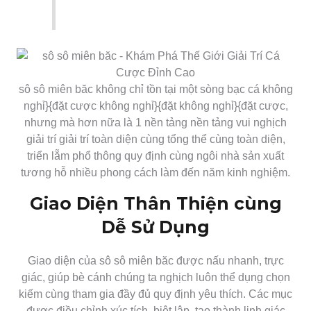
sô sô miên băc không chỉ tồn tại một sòng bạc cá không
nghỉ}{đặt cược không nghỉ}{đặt không nghỉ}{đặt cược,
nhưng mà hơn nữa là 1 nền tảng nền tảng vui nghịch
giải trí giải trí toàn diện cùng tổng thể cùng toàn diện,
triển lẵm phổ thông quy định cùng ngôi nhà sản xuất
tương hỗ nhiều phong cách làm đến năm kinh nghiệm.
Giao Diện Thân Thiện cùng
Dễ Sử Dụng
Giao diện của sô sô miên băc được nấu nhanh, trực
giác, giúp bè cánh chúng ta nghịch luôn thể dụng chọn
kiếm cùng tham gia đầy đủ quy định yêu thích. Các mục
được điều chỉnh xúc tích, biệt lập, tạo thành linh giác