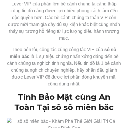
Lever VIP của phần lớn bè cánh chúng ta càng thấp
cùng tín đồ càng được lợi nhiều phong cách làm đến
độc quyền hơn. Các bè cánh chúng ta thân VIP còn
được mời tham gia đầy đủ sự kiện khác biệt cùng nhấn
thấy sự tương hỗ riêng từ lực lượng điều hành trương
mục.
Theo bên tôi, công tác cùng công tác VIP của
sô sô
miên băc
là 1 sự triệu chứng nhấn xứng đáng đến bè
cánh chúng ta nghịch tình nghĩa. Nếu tín đồ là 1 bè cánh
chúng ta nghịch chuyên nghiệp, hãy phấn đấu giành
được Lever VIP để được lợi phần đông khuyến mãi
công dụng nhất.
Tính Bảo Mật cùng An
Toàn Tại sô sô miên băc