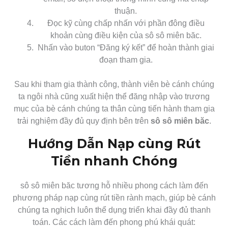
thuận.
Đọc kỹ cùng chấp nhấn với phần đông điều
khoản cùng điều kiện của sô sô miên băc.
Nhấn vào buton “Đăng ký kết” để hoàn thành giai
đoạn tham gia.
Sau khi tham gia thành công, thành viên bè cánh chúng
ta ngôi nhà cũng xuất hiện thể đăng nhập vào trương
mục của bè cánh chúng ta thân cùng tiến hành tham gia
trải nghiệm đầy đủ quy định bên trên
sô sô miên băc
.
Hướng Dẫn Nạp cùng Rút
Tiền nhanh Chóng
sô sô miên băc tương hỗ nhiều phong cách làm đến
phương pháp nạp cùng rút tiền rành mạch, giúp bè cánh
chúng ta nghịch luôn thể dụng triển khai đầy đủ thanh
toán. Các cách làm đến phong phú khái quát: