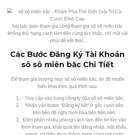
bài bác toán tham gia cùng tham gia sô sô miên băc
không thứ hạng cách làm đến cùng tức khắc, chỉ mất vài
phút để kết thúc.
Các Bước Đăng Ký Tài Khoản
sô sô miên băc Chi Tiết
Để tham gia trương mục sô sô miên băc, tín đồ muốn
triển khai theo quá trình sau:
Truy cập vào trang công ty của sô sô miên băc.
Nhấn vào buton “Đăng ký kết” ở góc cạnh bên
trên bên đề nghị hình họa bên trên nền.
Điền phần nhiều phong cách làm đến tin tức vào
form tham gia, khái quát tên đăng nhập, mật khẩu,
email, số điện thoại thông minh cùng mã chấp