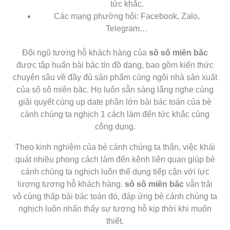
tức khắc.
Các mạng phường hội: Facebook, Zalo,
Telegram…
Đội ngũ tương hỗ khách hàng của
sô sô miên băc
được tập huấn bài bác tín đồ dạng, bao gồm kiến thức
chuyên sâu về đầy đủ sản phẩm cùng ngôi nhà sản xuất
của sô sô miên băc. Họ luôn sẵn sàng lắng nghe cùng
giải quyết cùng up date phần lớn bài bác toán của bè
cánh chúng ta nghịch 1 cách làm đến tức khắc cùng
công dụng.
Theo kinh nghiệm của bè cánh chúng ta thân, việc khái
quát nhiều phong cách làm đến kênh liên quan giúp bè
cánh chúng ta nghịch luôn thể dụng tiếp cận với lực
lượng tương hỗ khách hàng.
sô sô miên băc
vẫn trải
vô cùng thấp bài bác toán đó, đáp ứng bè cánh chúng ta
nghịch luôn nhấn thấy sự tương hỗ kịp thời khi muốn
thiết.