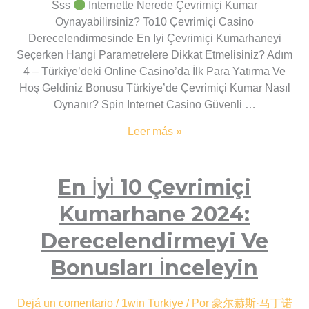
Sss
İnternette Nerede Çevrimiçi Kumar
Oynayabilirsiniz? To10 Çevrimiçi Casino
Derecelendirmesinde En Iyi Çevrimiçi Kumarhaneyi
Seçerken Hangi Parametrelere Dikkat Etmelisiniz? Adım
4 – Türkiye’deki Online Casino’da İlk Para Yatırma Ve
Hoş Geldiniz Bonusu Türkiye’de Çevrimiçi Kumar Nasıl
Oynanır? Spin Internet Casino Güvenli …
Leer más »
En İyi̇ 10 Çevrimiçi
En
İyi̇
Kumarhane 2024:
10
Çevrimiçi
Derecelendirmeyi Ve
Kumarhane
Bonusları İnceleyin
2024:
Derecelendirmeyi
Ve
Dejá un comentario
/
1win Turkiye
/ Por
豪尔赫斯·马丁诺