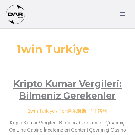
Ir
MAI
al
MEN
contenido
1win Turkiye
Kripto Kumar Vergileri:
Kripto
Kumar
Bilmeniz Gerekenler
Vergileri:
Bilmeniz
Gerekenler
1win Turkiye
/ Por
豪尔赫斯·马丁诺利
Kripto Kumar Vergileri: Bilmeniz Gerekenler” Çevrimiçi
On Line Casino İncelemeleri Content Çevrimiçi Casino