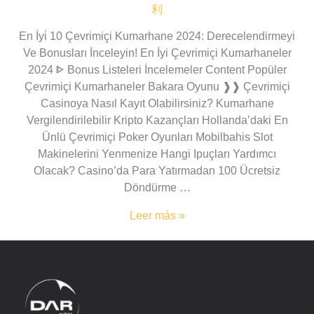
Bonusları
利
İnceleyin
En İyi̇ 10 Çevrimiçi Kumarhane 2024: Derecelendirmeyi
Ve Bonusları İnceleyin! En İyi Çevrimiçi Kumarhaneler
2024 ᐈ Bonus Listeleri İncelemeler Content Popüler
Çevrimiçi Kumarhaneler Bakara Oyunu ❱❱ Çevrimiçi
Casinoya Nasıl Kayıt Olabilirsiniz? Kumarhane
Vergilendirilebilir Kripto Kazançları Hollanda’daki En
Ünlü Çevrimiçi Poker Oyunları Mobilbahis Slot
Makinelerini Yenmenize Hangi Ipuçları Yardımcı
Olacak? Casino’da Para Yatırmadan 100 Ücretsiz
Döndürme …
Leer más »