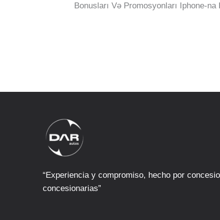
Bonusları Və Promosyonları Iphone-na
“Experiencia y compromiso, hecho por concesio
concesionarias”