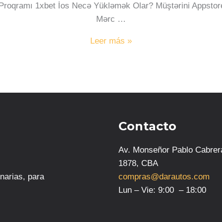
 Proqramı 1xbet İos Necə Yükləmək Olar? Müştərini Apps
1xbet
Mərc …
Azərbaycan
Bukmeker
Leer más »
Kontoru,
Bonuslar,
Apk
Contacto
Av. Monseñor Pablo Cabrer
1878, CBA
narias, para
compras@darautos.com
Lun – Vie: 9:00 – 18:00