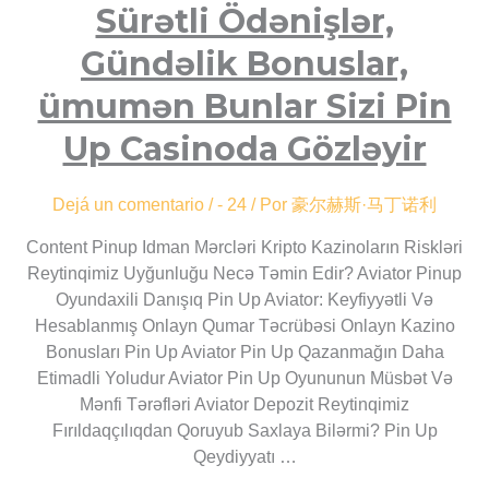
Sürətli Ödənişlər,
Saytı
Bağlayın️
Gündəlik Bonuslar,
Sürətli
ümumən Bunlar Sizi Pin
Ödənişlər,
Gündəlik
Up Casinoda Gözləyir
Bonuslar,
ümumən
Bunlar
Dejá un comentario
/
- 24
/ Por
豪尔赫斯·马丁诺利
Sizi
Content Pinup Idman Mərcləri Kripto Kazinoların Riskləri
Pin
Reytinqimiz Uyğunluğu Necə Təmin Edir? Aviator Pinup
Up
Oyundaxili Danışıq Pin Up Aviator: Keyfiyyətli Və
Casinoda
Hesablanmış Onlayn Qumar Təcrübəsi Onlayn Kazino
Gözləyir
Bonusları Pin Up Aviator Pin Up Qazanmağın Daha
Etimadli Yoludur Aviator Pin Up Oyununun Müsbət Və
Mənfi Tərəfləri Aviator Depozit Reytinqimiz
Fırıldaqçılıqdan Qoruyub Saxlaya Bilərmi? Pin Up
Qeydiyyatı …