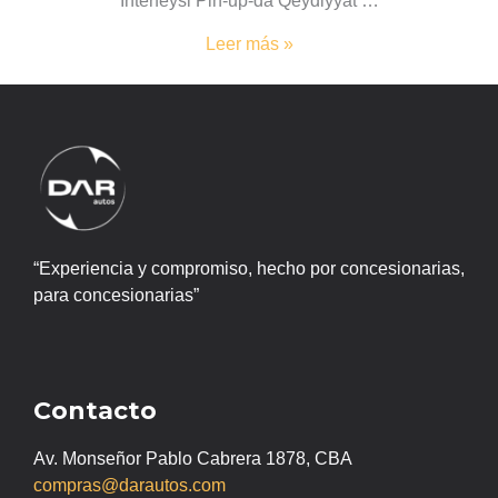
Interfeysi Pin-up-da Qeydiyyat …
Leer más »
“Experiencia y compromiso, hecho por concesionarias,
para concesionarias”
Contacto
Av. Monseñor Pablo Cabrera 1878, CBA
compras@darautos.com